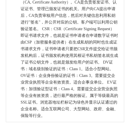
（CA, Certificate Authority）。CA是负责签发证书、认
证证书、管理已颁发证书的机关。用户向CA提出申请
后，CA负责审核用户信息，然后对关键信息利用私钥
进行”签名”，并公开对应的公钥。客户端可以利用公钥
验证签名。 CSR：CSR（Certificate Signing Request）
即证书请求文件，也就是证书申请者在申请数字证书时
由CSP（加密服务提供者）在生成私钥的同时也生成证
书请求文件，证书申请者只要把CSR文件提交给证书颁
发机构后，证书颁发机构使用其根证书私钥签名就生成
了证书公钥文件，也就是颁发给用户的证书。 DV证
书：域名级别验证的证书：Class 1。适合小型网站。
OV证书：企业身份验证的证书：Class 3。需要提交企
业营业执照等企业有效资质。适合企事业单位。 EV证
书：加强验证型证书：Class 4。需要提交企业营业执照
等企业有效资质，进行最严格的验证。属于等级最高的
SSL证书。浏览器地址栏标记为绿色并显示认证通过的
企业名称。适合互联网公司、大型网站、政府、金融、
保险等行业。