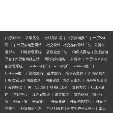
|
谷歌EDM
|
谷歌优化
|
专线路由器
|
谷歌营销推广
|
外贸SSL
证书
|
外贸营销型网站
|
社交营销
|
社交媒体营销广告
|
外贸企
业邮箱
|
邮址管理系统
|
谷歌竞价广告
|
响应式网站
|
企业营销
平台
| 外贸电商独立站 |
网站定制服务
|
外贸牛
|
外贸CRM多功
能管理系统
|
Facebook推广
|
Twitter推广
|
Youtube推广
|
Linkedin推广
|
视频营销
|
图片营销
|
撰写英文稿
|
新闻稿发布
|
谷歌/必应新闻源收录
|
网络硬盘
|
海外云主机
|
海外域名注册
|
海关数据
|
关于GEDM
|
联系GEDM
|
支付方式
|
GEDM新
闻
|
帮助中心
|
江湖召集令
| 渠道加盟 |
成功案例
| 国际商
标
|
外贸干货
|
外贸文化
|
外贸资讯
|
外贸销售技巧
|
外贸营
销技巧
|
外贸知识汇总
|
产品列表栏
|
外贸客户开发平台
|
常见