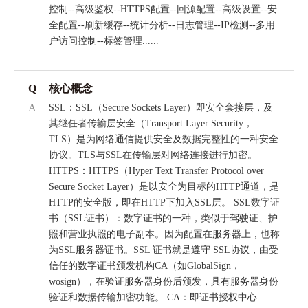
控制--高级鉴权--HTTPS配置--回源配置--高级设置--安
全配置--刷新缓存--统计分析--日志管理--IP检测--多用
户访问控制--标签管理......
Q
核心概念
A
SSL：SSL（Secure Sockets Layer）即安全套接层，及
其继任者传输层安全（Transport Layer Security，
TLS）是为网络通信提供安全及数据完整性的一种安全
协议。TLS与SSL在传输层对网络连接进行加密。
HTTPS：HTTPS（Hyper Text Transfer Protocol over
Secure Socket Layer）是以安全为目标的HTTP通道，是
HTTP的安全版，即在HTTP下加入SSL层。 SSL数字证
书（SSL证书）：数字证书的一种，类似于驾驶证、护
照和营业执照的电子副本。因为配置在服务器上，也称
为SSL服务器证书。SSL 证书就是遵守 SSL协议，由受
信任的数字证书颁发机构CA（如GlobalSign，
wosign），在验证服务器身份后颁发，具有服务器身份
验证和数据传输加密功能。 CA：即证书授权中心