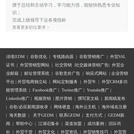
擅于总结和主动学习，学习能力强，能较快熟悉专业知
识；
完成上级领导下达各项指标
查看更多职位要求 >
|
谷歌EDM
|
谷歌优化
|
专线路由器
|
谷歌营销推广
|
外贸SSL
证书
|
外贸营销型网站
|
社交营销
|
社交媒体营销广告
|
外贸企
业邮箱
|
邮址管理系统
|
谷歌竞价广告
|
响应式网站
|
企业营销
平台
| 外贸电商独立站 |
网站定制服务
|
外贸牛
|
外贸CRM多功
能管理系统
|
Facebook推广
|
Twitter推广
|
Youtube推广
|
Linkedin推广
|
视频营销
|
图片营销
|
撰写英文稿
|
新闻稿发布
|
谷歌/必应新闻源收录
|
网络硬盘
|
海外云主机
|
海外域名注册
|
海关数据
|
关于GEDM
|
联系GEDM
|
支付方式
|
GEDM新
闻
|
帮助中心
|
江湖召集令
| 渠道加盟 |
成功案例
| 国际商
标
|
外贸干货
|
外贸文化
|
外贸资讯
|
外贸销售技巧
|
外贸营