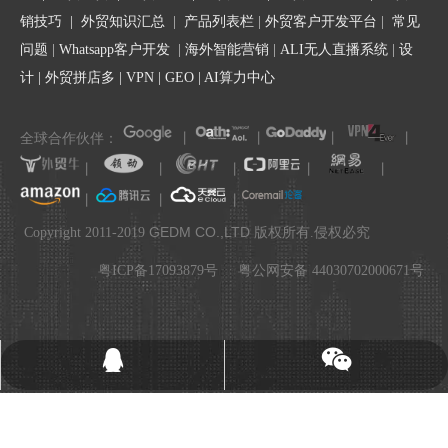
销技巧
|
外贸知识汇总
|
产品列表栏
|
外贸客户开发平台
|
常见
问题
|
Whatsapp客户开发
|
海外智能营销
|
ALI无人直播系统
|
设
计
|
外贸拼店多
|
VPN
|
GEO
|
AI算力中心
全球合作伙伴：
丨
丨
丨
丨
丨
丨
丨
丨
丨
丨
丨
丨
.
GEDM CO.,LTD
Copyright 2011-2019
版权所有.侵权必究
粤ICP备17093879号
粤公网安备 44030702000671号
136053961