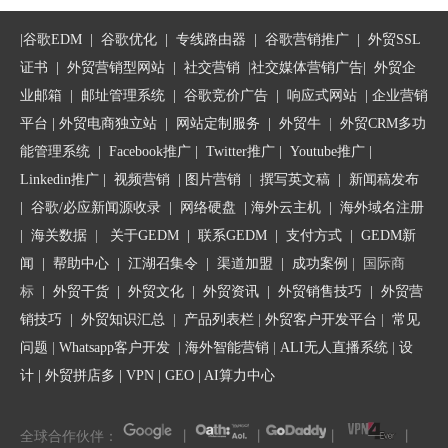
和Ta联系。
外贸网站社媒营销研究竞争格局
外贸网站社媒营销需要注意的数据指标
|
谷歌EDM
|
谷歌优化
|
专线路由器
|
谷歌营销推广
|
外贸SSL
2020年外贸网站营销制定成功的社交媒体营销战略的7个步骤
如果有足够的营销预算，可以购买一个SimilarWeb
证书
|
外贸营销型网站
|
社交营销
|
社交媒体营销广告
|
外贸企
外贸网站营销研究您的社交媒体受众
Pro（
http://www.similarweb.com）
，分析竞争对手流量详情，查看
业邮箱
|
邮址管理系统
|
谷歌竞价广告
|
响应式网站
|
企业营销
来自于Pinterest的流量URL，找到Pin的发布者去联系。找到对口的
平台
| 外贸电商独立站 |
网站定制服务
|
外贸牛
|
外贸CRM多功
大号后，用小号逐个发Message（注意换帐号，每个号每天不能发
太多）进行联系，剩下就是价格问题了。
能管理系统
|
Facebook推广
|
Twitter推广
|
Youtube推广
|
Linkedin推广
|
视频营销
|
图片营销
|
撰写英文稿
|
新闻稿发布
Pinterest合作发帖，一般要价都比较高，甚至量再大也不打
|
谷歌/必应新闻源收录
|
网络硬盘
|
海外云主机
|
海外域名注册
折，按每个Pin计价。所以一定要计算好ROI情况，不同的类目、不
|
海关数据
|
关于GEDM
|
联系GEDM
|
支付方式
|
GEDM新
同的网站、不同的帖子，得到的效果可能截然不同，所以个人建议
闻
|
帮助中心
|
江湖召集令
| 渠道加盟 |
成功案例
| 国际商
先找很少的发，测试一下，也先掌握一下所能得到的ROI具体为多
标
|
外贸干货
|
外贸文化
|
外贸资讯
|
外贸销售技巧
|
外贸营
少，再扩大规模。
销技巧
|
外贸知识汇总
|
产品列表栏
|
外贸客户开发平台
|
常见
问题
|
Whatsapp客户开发
|
海外智能营销
|
ALI无人直播系统
|
设
与Pinterest大号合作，在充分扩大规模的情况下，每天为一个网
计
|
外贸拼店多
|
VPN
|
GEO
|
AI算力中心
站带来几万甚至几十万的流量都不是问题。
（2）与Pinterest流量联盟合作
全球合作伙伴：
丨
丨
丨
丨