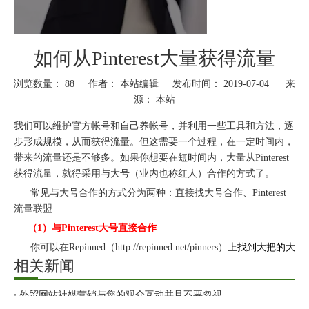
如何从Pinterest大量获得流量
浏览数量：
88
作者： 本站编辑 发布时间： 2019-07-04 来
源：
本站
["wechat","weibo","qzone","douban","email"]
我们可以维护官方帐号和自己养帐号，并利用一些工具和方法，逐
步形成规模，从而获得流量。但这需要一个过程，在一定时间内，
带来的流量还是不够多。如果你想要在短时间内，大量从Pinterest
获得流量，就得采用与大号（业内也称红人）合作的方式了。
常见与大号合作的方式分为两种：直接找大号合作、Pinterest
流量联盟
（1）与Pinterest大号直接合作
你可以在Repinned（
http://repinned.net/pinners）
上找到大把的大
相关新闻
号，还有详细的数据，和Pinner的介绍（其他类似的工具也有不
少，可以在Google中搜索一下）。当然，如果竞争对手有与大号合
作，也可以从竞争对手的Source中，找相对热门的Pin，查看帐号，
外贸网站社媒营销与您的观众互动并且不要忽视