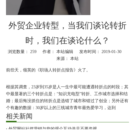
外贸企业转型，当我们谈论转折
时，我们在谈论什么？
浏览数量：
259
作者： 本站编辑 发布时间： 2019-01-30
来源：
本站
["wechat","weibo","qzone","douban","email"]
前些天，领英的《职场人转折点报告》火了。
根据其调查，23岁到35岁是人一生中最可能遭遇转折点的时段；其
中最显著的三个转折点是：“知识充电型”转折、工作城市选择和结
婚；最后悔没抓住的转折点是选错了城市和错过了创业；另外还有
个有趣的数据：30岁以上的三线城市青年最热爱学习，达到
61.8%。
相关新闻
外贸网站社媒营销与您的观众互动并且不要忽视
我们都看腻了“27岁当上经理”这种噱头，虽然它很抓眼球，却不是