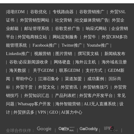
外贸网站社媒营销研究竞争格局
这份报告最有价值的地方，因为我们都清楚，锻炼行业嗅觉、提升
外贸网站社媒营销需要注意的数据指标
专业技能、升华心境，这些才是职场人成功的关键。“平均27岁当
|
谷歌EDM
|
谷歌优化
|
专线路由器
|
谷歌营销推广
|
外贸SSL
2020年外贸网站营销制定成功的社交媒体营销战略的7个步骤
上经理”，只能说明大家越来越优秀而已，而求索之路还尚如马拉
证书
|
外贸营销型网站
|
社交营销
|
社交媒体营销广告
|
外贸企
外贸网站营销研究您的社交媒体受众
松一般修远漫长。
业邮箱
|
邮址管理系统
|
谷歌竞价广告
|
响应式网站
|
企业营销
平台
| 外贸电商独立站 |
网站定制服务
|
外贸牛
|
外贸CRM多功
能管理系统
|
Facebook推广
|
Twitter推广
|
Youtube推广
|
每个人会遭遇的转折点不尽相同，各有优劣，但都需要你拥有深厚
Linkedin推广
|
视频营销
|
图片营销
|
撰写英文稿
|
新闻稿发布
的底蕴来支撑你，将其向好的方向转化。所以我们为你整理了一套
|
谷歌/必应新闻源收录
|
网络硬盘
|
海外云主机
|
海外域名注册
感知当下的方法，应对风险，把握机会。
|
海关数据
|
关于GEDM
|
联系GEDM
|
支付方式
|
GEDM新
闻
|
帮助中心
|
江湖召集令
| 渠道加盟 |
成功案例
| 国际商
标
|
外贸干货
|
外贸文化
|
外贸资讯
|
外贸销售技巧
|
外贸营
一、入行这么多年，你清楚这个行业的发展脉络了吗？了解行业
一时难以解决的痛点了吗？
销技巧
|
外贸知识汇总
|
产品列表栏
|
外贸客户开发平台
|
常见
问题
|
Whatsapp客户开发
|
海外智能营销
|
ALI无人直播系统
|
设
比如很多制造业的企业，一路摸爬滚打，打造了高效的生产线，设
计
|
外贸拼店多
|
VPN
|
GEO
|
AI算力中心
备很先进，产品质量好，却少了一个完善的推广方案，难以扩大影
响力，形成品牌效应；广告公司，依靠媒介购买和内容制作来赚
全球合作伙伴：
丨
丨
丨
丨
钱，但现在优秀的内容制作者能够依靠互联网绕过广告公司直接和