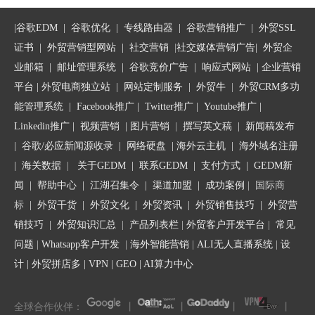
谷歌搜索引擎会根据关键词推荐相关的文章，设置网站关键词，推荐企业产品
如何让Google即时将您的外贸网站编入索引
谷歌SEO外贸网站文章优化标题写作S型标题主要有以下写法：
|
谷歌EDM
|
谷歌优化
|
专线路由器
|
谷歌营销推广
|
外贸SSL
谷歌SEO如何针对语音搜索进行优化
证书
|
外贸营销型网站
|
社交营销
|
社交媒体营销广告
|
外贸企
Google SEO使用工具消除重复页面
1.谷歌SEO外贸网站文章优化标题写作对号入座法
业邮箱
|
邮址管理系统
|
谷歌竞价广告
|
响应式网站
|
企业营销
平台
| 外贸电商独立站 |
网站定制服务
|
外贸牛
|
外贸CRM多功
每个人都会关心自己。如果你能站在用户的角度，说出用户的心里
能管理系统
|
Facebook推广
|
Twitter推广
|
Youtube推广
|
话，他们心里想着，“这说的不就是我嘛”，自然会想点进去看一
Linkedin推广
|
视频营销
|
图片营销
|
撰写英文稿
|
新闻稿发布
看，比如：
|
谷歌/必应新闻源收录
|
网络硬盘
|
海外云主机
|
海外域名注册
|
海关数据
|
关于GEDM
|
联系GEDM
|
支付方式
|
GEDM新
a. 我还年轻，让我再穷一会儿
闻
|
帮助中心
|
江湖召集令
| 渠道加盟 |
成功案例
| 国际商
标
|
外贸干货
|
外贸文化
|
外贸资讯
|
外贸销售技巧
|
外贸营
b. 年纪越大，越没有人会原谅你的穷
销技巧
|
外贸知识汇总
|
产品列表栏
|
外贸客户开发平台
|
常见
问题
|
Whatsapp客户开发
|
海外智能营销
|
ALI无人直播系统
|
设
2.谷歌SEO外贸网站文章优化标题写作启发式
计
|
外贸拼店多
|
VPN
|
GEO
|
AI算力中心
通过洞察用户普遍的经历，从中找出规律，给大家生活上的启发，
全球合作伙伴：
丨
丨
丨
丨
比如：