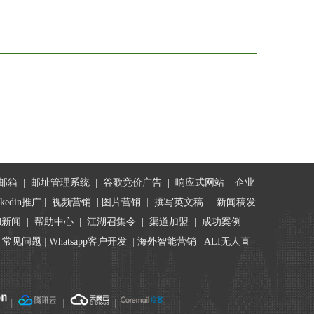
邮箱
|
邮址管理系统
|
谷歌竞价广告
|
响应式网站
|
企业
nkedin推广
|
视频营销
|
图片营销
|
撰写英文稿
|
新闻稿发
M新闻
|
帮助中心
|
江湖召集令
| 渠道加盟 |
成功案例
|
|
常见问题
|
Whatsapp客户开发
|
海外智能营销
|
ALI无人直
丨
丨
丨
.