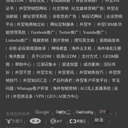
|
谷歌EDM
|
谷歌优化
|
专线路由器
|
谷歌营销推广
|
外贸SSL
请把附件中询价单上的货物价格（雅加达，CIF）报给我们。
证书
|
外贸营销型网站
|
社交营销
|
社交媒体营销广告
|
外贸企
业邮箱
|
邮址管理系统
|
谷歌竞价广告
|
响应式网站
|
企业营销
102.Please quote us your lowest price CIF Hamburg for ten MT of
平台
| 外贸电商独立站 |
网站定制服务
|
外贸牛
|
外贸CRM多功
walnut meat.
能管理系统
|
Facebook推广
|
Twitter推广
|
Youtube推广
|
请把10吨胡桃肉（CIF，汉堡）的最低价格报给我们。
Linkedin推广
|
视频营销
|
图片营销
|
撰写英文稿
|
新闻稿发布
|
谷歌/必应新闻源收录
|
网络硬盘
|
海外云主机
|
海外域名注册
103.Please quote us FOB London for 100 reams of good quality white
|
海关数据
|
关于GEDM
|
联系GEDM
|
支付方式
|
GEDM新
poster paper.
闻
|
帮助中心
|
江湖召集令
| 渠道加盟 |
成功案例
| 国际商
请把10令白色海报纸（FOB，伦敦）的最低价格报给我们。
标
|
外贸干货
|
外贸文化
|
外贸资讯
|
外贸销售技巧
|
外贸营
销技巧
|
外贸知识汇总
|
产品列表栏
|
外贸客户开发平台
|
常见
104.Please quote us your most competitive prices in order to
问题
|
Whatsapp客户开发
|
海外智能营销
|
ALI无人直播系统
|
设
consummate business.
计
|
外贸拼店多
|
VPN
|
GEO
|
AI算力中心
为了我们合作圆满，请把最具竞争力的价格报给我们。
全球合作伙伴：
丨
丨
丨
丨
105.Please quote us your lowest price for fertilizers.
请把肥料的最低价格报给我们。
丨
丨
丨
丨
丨