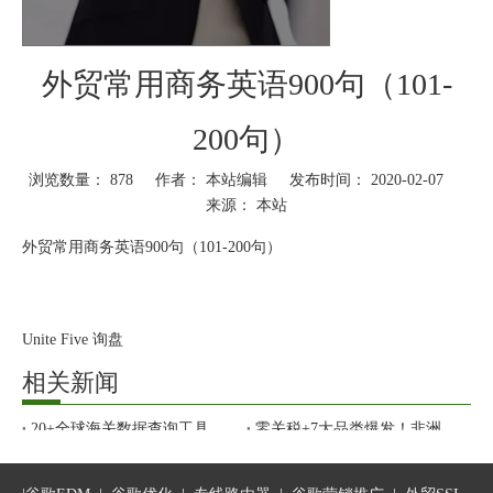
外贸常用商务英语900句（101-
200句）
浏览数量：
878
作者： 本站编辑 发布时间： 2020-02-07
来源：
本站
["wechat","weibo","qzone","douban","email"]
外贸常用商务英语900句（101-200句）
Unite Five 询盘
相关新闻
Part One
20+全球海关数据查询工具合集
零关税+7大品类爆发！非洲市场开发、清关指南
你的外贸公司，靠什么撑过今年？
环境多变、竞争激烈、AI盛行？未来3年，顶尖外贸人的真正核心能力是什么？
101.Please quote us for the goods listed I enclosed inquiry sheet giving
40 个外贸人必备工具网址汇总
your prices CIF Jakarta.