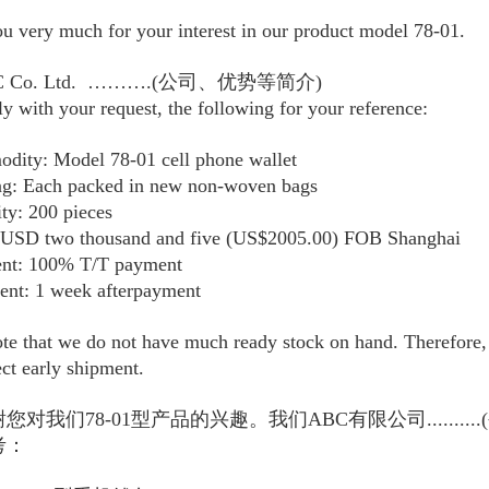
u very much for your interest in our product model 78-01.
BC Co. Ltd. ……….(公司、优势等简介)
y with your request, the following for your reference:
dity: Model 78-01 cell phone wallet
ng: Each packed in new non-woven bags
ity: 200 pieces
: USD two thousand and five (US$2005.00) FOB Shanghai
ent: 100% T/T payment
ent: 1 week afterpayment
te that we do not have much ready stock on hand. Therefore, it
ect early shipment.
您对我们78-01型产品的兴趣。我们ABC有限公司......
考：