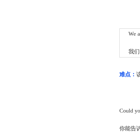
We a
我们
难点：
Could yo
你能告