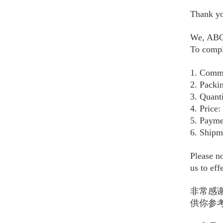
Thank yo
We, A
To compl
1. Commo
2. Packi
3. Quant
4. Price
5. Paym
6. Shipm
Please no
us to eff
非常感谢
供你参