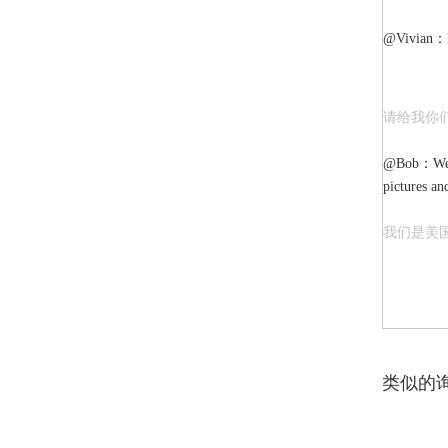
@Vivian：Pls
请给我你
@Bob：We ar
pictures and
我们是美
类似的