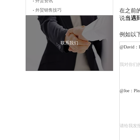
外贸资讯
在之前
外贸销售技巧
说
当遇
例如以
联系我们
@David：I'm 
我对你们的
@Joe：Pleas
请给我发