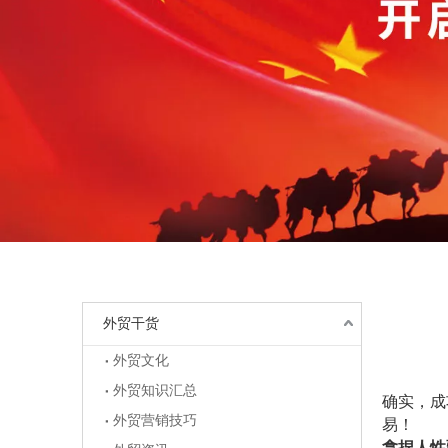
外贸干货
外贸文化
外贸知识汇总
["wechat",
确实，成
外贸营销技巧
易！
拿捏人性