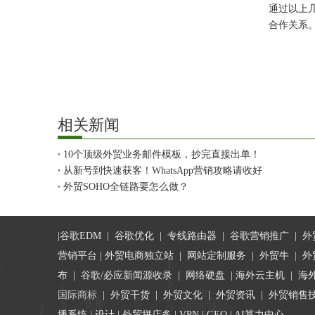
通过以上
合作关系
相关新闻
10个顶级外贸业务邮件模板，抄完直接出单！
从新号到快速获客！WhatsApp营销攻略请收好
外贸SOHO全链路要怎么做？
|
谷歌EDM
|
谷歌优化
|
专线路由器
|
谷歌营销推广
|
外
营销平台
| 外贸电商独立站 |
网站定制服务
|
外贸牛
|
外
布
|
谷歌/必应新闻源收录
|
网络硬盘
|
海外云主机
|
海
国际商标
|
外贸干货
|
外贸文化
|
外贸资讯
|
外贸销售
播系统
|
设计
|
外贸拼店多
|
VPN
|
GEO
|
AI算力中心