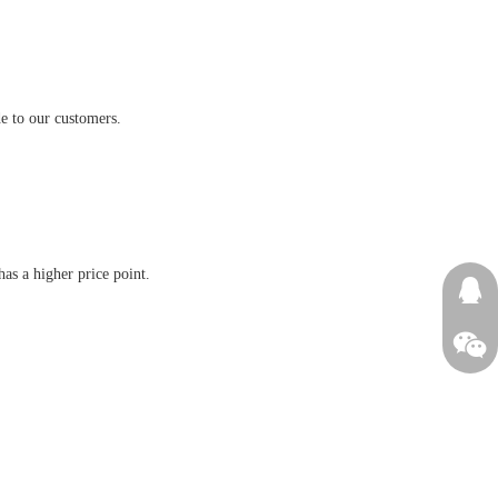
de to our customers.
has a higher price point.
13605