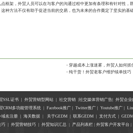
几点框架，外贸人员可以在与客户的沟通过程中更加有条理和有针对性，
。这种方法不仅有助于促进当前的交易，也为未来的合作奠定了坚实的基
穿越成本上涨迷雾，外贸人如何抓住
纯干货！外贸老客户维护续单技巧
贸SSL证书
|
外贸营销型网站
|
社交营销
|
社交媒体营销广告
|
外贸企业
贸CRM多功能管理系统
|
Facebook推广
|
Twitter推广
|
Youtube推广
|
Li
外域名注册
|
海关数据
|
关于GEDM
|
联系GEDM
|
支付方式
|
GED
技巧
|
外贸营销技巧
|
外贸知识汇总
|
产品列表栏
|
外贸客户开发平台