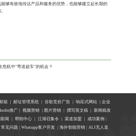
既能够有效地传达产品和服务的优势，也能够建立起长期的
础。
危机中“弯道超车”的机会？
邮箱
|
邮址管理系统
|
谷歌竞价广告
|
响应式网站
|
企业
nkedin推广
|
视频营销
|
图片营销
|
撰写英文稿
|
新闻稿发
M新闻
|
帮助中心
|
江湖召集令
| 渠道加盟 |
成功案例
|
|
常见问题
|
Whatsapp客户开发
|
海外智能营销
|
ALI无人直