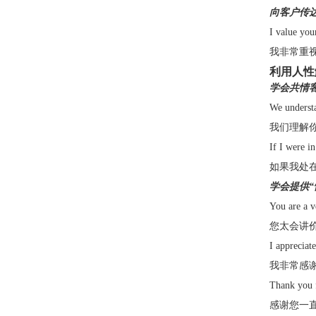
向客户传
I value you
我非常重
利用人性
学会共情
We understa
我们理解
If I were i
如果我处
学会提供
You are a v
您太会讲
I appreciat
我非常感
Thank you f
感谢您一