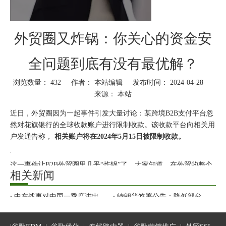
外贸圈又炸锅：你关心的资金安
全问题到底有没有最优解？
浏览数量：
432
作者： 本站编辑 发布时间： 2024-04-28
来源：
本站
["wechat","weibo","qzone","douban","email"]
近日，外贸圈因为一起事件引发大量讨论：某跨境B2B支付平台忽
然对花旗银行的全球收款账户进行限制收款。该收款平台向相关用
户发通告称，
相关账户将在2024年5月15日被限制收款。
这一事件让B2B外贸圈里几乎“炸锅”了。大家知道，在外贸的整个
相关新闻
链路中，获客、选品、供应链质量把控、选择外贸平台进行推广、
海外社交媒体营销等都非常重要。但是，做生意的目的是为了赚
中东战事对中国一季度进出口的影响如何？海关总署发布一季度外贸数据
特朗普签署公告：降低部分产品关税！降税清单公布
钱，毕竟在有限的利润空间内，真正能“赚到手的钱”至关重要！钱
警惕！2026欧美大客户“风险名单”请收好
2026年最新国外主流AI平台访问统计：ChatGPT、Gemini、Grok、Claude
收不回来，直接会影响公司的现金流。
5月1日实施！中国：100%税目产品零关税
外贸老板们纷纷打探：钱还安全吗？在途的资金会受影响吗？还能