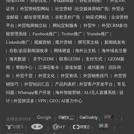
|
谷歌EDM
|
谷歌优化
|
专线路由器
|
谷歌营销推广
|
外贸SSL
及时提现人民币吗？
证书
|
外贸营销型网站
|
社交营销
|
社交媒体营销广告
|
外贸企
业邮箱
|
邮址管理系统
|
谷歌竞价广告
|
响应式网站
|
企业营销
也许会有人说，花旗银行被限制收款，换一个银行就是了。
但是，
平台
| 外贸电商独立站 |
网站定制服务
|
外贸牛
|
外贸CRM多功
常做外贸的都知道，收款银行轻易不能换，因为可能存在以下问
能管理系统
|
Facebook推广
|
Twitter推广
|
Youtube推广
|
题：
Linkedin推广
|
视频营销
|
图片营销
|
撰写英文稿
|
新闻稿发布
|
谷歌/必应新闻源收录
|
网络硬盘
|
海外云主机
|
海外域名注册
1.信任问题：
客户可能对特定的银行账户建立了信任。频繁更换账
|
海关数据
|
关于GEDM
|
联系GEDM
|
支付方式
|
GEDM新
户可能会让客户感到不安，怀疑交易的合法性或安全性。
闻
|
帮助中心
|
江湖召集令
| 渠道加盟 |
成功案例
| 国际商
标
|
外贸干货
|
外贸文化
|
外贸资讯
|
外贸销售技巧
|
外贸营
2.银行监管：
频繁更换账户可能会引起银行的注意，因为这可能被
视为洗钱或其他不合法活动的迹象。银行可能会对频繁更换账户的
销技巧
|
外贸知识汇总
|
产品列表栏
|
外贸客户开发平台
|
常见
公司进行额外的审查。
问题
|
Whatsapp客户开发
|
海外智能营销
|
ALI无人直播系统
|
设
计
|
外贸拼店多
|
VPN
|
GEO
|
AI算力中心
3.行政和合同复杂性：
更换账户可能涉及更新与客户的合同、发票
以及其他法律文件，这可能导致行政上的混乱和额外成本。
全球合作伙伴：
丨
丨
丨
丨
丨
丨
丨
丨
丨
4.交易中断：
在更换账户过程中可能会出现资金接收延迟，影响公