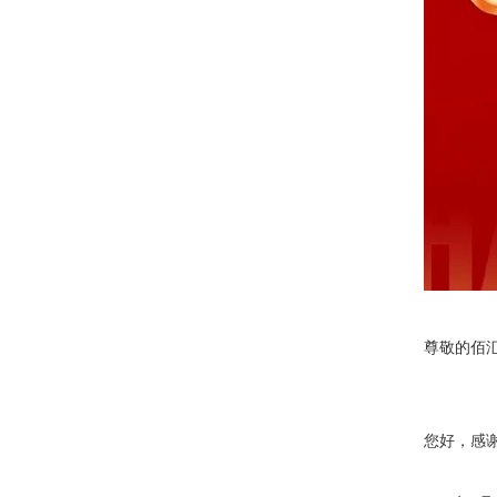
尊敬的佰
您好，感