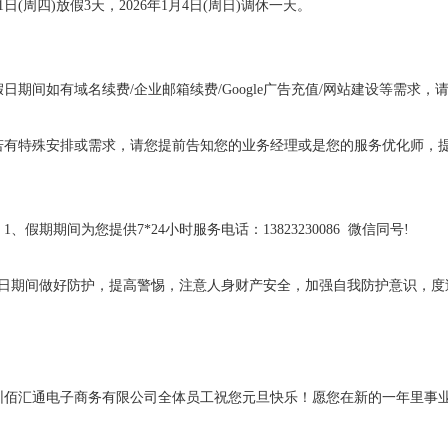
月1日(周四)放假3天，2026年1月4日(周日)调休一天。
日期间如有域名续费/企业邮箱续费/Google广告充值/网站建设等需求，
若有特殊安排或需求，请您提前告知您的业务经理或是您的服务优化师，
1、假期期间为您提供7*24小时服务电话：13823230086 微信同号!
假日期间做好防护，提高警惕，注意人身财产安全，加强自我防护意识，度
圳佰汇通电子商务有限公司全体员工祝您元旦快乐！愿您在新的一年里事