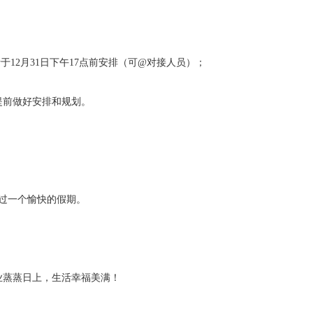
请于12月31日下午17点前安排（可@对接人员）；
提前做好安排和规划。
过一个愉快的假期。
业蒸蒸日上，生活幸福美满！