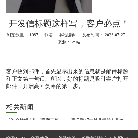
开发信标题这样写，客户必点！
浏览数量：
1987
作者： 本站编辑 发布时间： 2023-07-27
来源：
本站
["wechat","weibo","qzone","douban","email"]
客户收到邮件，首先显示出来的信息就是邮件标题
和正文第一句话。所以，好的标题是吸引客户打开
邮件，开启高回复率的第一步。
那么，如何撰写高质量的开发信标题？在进行大量
相关新闻
的数据分析和调研后，小编总结归纳了邮件标题书
写的基本思路。
20+全球海关数据查询工具合集
零关税+7大品类爆发！非洲市场开发、清关指南
你的外贸公司，靠什么撑过今年？
环境多变、竞争激烈、AI盛行？未来3年，顶尖外贸人的真正核心能力是什么？
40 个外贸人必备工具网址汇总
标题书写基本原则