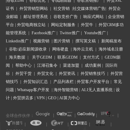
|
谷歌EDM
|
谷歌优化
|
专线路由器
|
谷歌营销推广
|
外贸SSL
证书
|
外贸营销型网站
|
社交营销
|
社交媒体营销广告
|
外贸企
业邮箱
|
邮址管理系统
|
谷歌竞价广告
|
响应式网站
|
企业营销
▪️ 简短明了
平台
| 外贸电商独立站 |
网站定制服务
|
外贸牛
|
外贸CRM多功
标题长度控制在30~40字符内（在手机端只能显示
能管理系统
|
Facebook推广
|
Twitter推广
|
Youtube推广
|
25-30个字符）。
Linkedin推广
|
视频营销
|
图片营销
|
撰写英文稿
|
新闻稿发布
|
谷歌/必应新闻源收录
|
网络硬盘
|
海外云主机
|
海外域名注册
▪️ 突出重点
|
海关数据
|
关于GEDM
|
联系GEDM
|
支付方式
|
GEDM新
50%以上的邮件会在移动端打开，邮件关键词一定
闻
|
帮助中心
|
江湖召集令
| 渠道加盟 |
成功案例
| 国际商
要放在明显的位置。
标
|
外贸干货
|
外贸文化
|
外贸资讯
|
外贸销售技巧
|
外贸营
销技巧
|
外贸知识汇总
|
产品列表栏
|
外贸客户开发平台
|
常见
▪️ 确保关联性
问题
|
Whatsapp客户开发
|
海外智能营销
|
ALI无人直播系统
|
设
避免标题与内容风马牛不相及。
计
|
外贸拼店多
|
VPN
|
GEO
|
AI算力中心
▪️ 格式正确
全球合作伙伴：
丨
丨
丨
丨
慎用标点和大写，选择国际通用字体：如
丨
丨
丨
丨
丨
Rial,Verdana,Calibri,Times New Roman