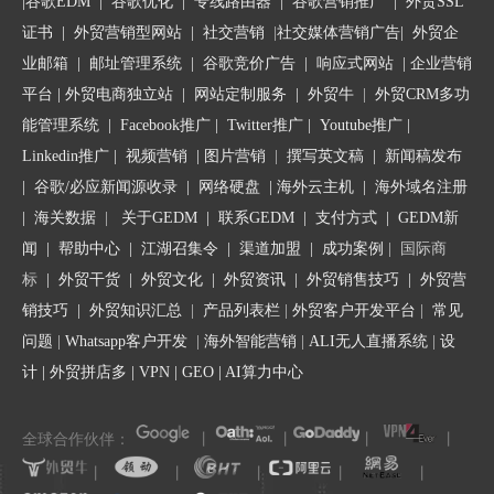
|
谷歌EDM
|
谷歌优化
|
专线路由器
|
谷歌营销推广
|
外贸SSL
在世界主流互联网付费广告阵营中，谷歌广告占有
证书
|
外贸营销型网站
|
社交营销
|
社交媒体营销广告
|
外贸企
最大的广告市场份额。作为效果最显著的广告，它
业邮箱
|
邮址管理系统
|
谷歌竞价广告
|
响应式网站
|
企业营销
具有下列优势：
平台
| 外贸电商独立站 |
网站定制服务
|
外贸牛
|
外贸CRM多功
能管理系统
|
Facebook推广
|
Twitter推广
|
Youtube推广
|
1、精准定位目标人群
Linkedin推广
|
视频营销
|
图片营销
|
撰写英文稿
|
新闻稿发布
通过对用户搜索的关键词、使用的设备、所在地
|
谷歌/必应新闻源收录
|
网络硬盘
|
海外云主机
|
海外域名注册
区、语言、年龄进行精准分析来锁定目标人群。企
业可以因此获得更加精准的广告投放范围，减少不
|
海关数据
|
关于GEDM
|
联系GEDM
|
支付方式
|
GEDM新
必要的成本。
闻
|
帮助中心
|
江湖召集令
| 渠道加盟 |
成功案例
| 国际商
标
|
外贸干货
|
外贸文化
|
外贸资讯
|
外贸销售技巧
|
外贸营
2、广告费用可控性强
销技巧
|
外贸知识汇总
|
产品列表栏
|
外贸客户开发平台
|
常见
根据市场的需求和业务的季节性变动，企业在谷歌
问题
|
Whatsapp客户开发
|
海外智能营销
|
ALI无人直播系统
|
设
广告的投入可以随时调整，非常灵活。
计
|
外贸拼店多
|
VPN
|
GEO
|
AI算力中心
3、获得即时流量和销售
谷歌广告具备见效快，精确定位的优势。尤其是对
全球合作伙伴：
丨
丨
丨
丨
于部分竞争激烈，且通过搜索引擎优化无法有效提
丨
丨
丨
丨
丨
升排名的关键词，谷歌广告能够在上线后很快就会