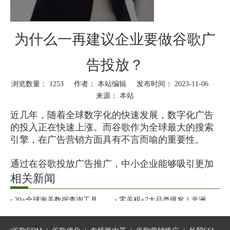
为什么一再建议企业要做谷歌广
告投放？
浏览数量：
1253
作者： 本站编辑 发布时间： 2023-11-06
来源：
本站
["wechat","weibo","qzone","douban","email"]
近几年，随着全球数字化的快速发展，数字化广告
的投入正在快速上涨。而谷歌作为全球最大的搜索
引擎，在广告营销方面具有不言而喻的重要性。
通过在谷歌投放广告推广，中小企业能够吸引更加
精准的客户，以及更好地发展线下销售。
相关新闻
20+全球海关数据查询工具合集
1
零关税+7大品类爆发！非洲市场开发、清关指南
你的外贸公司，靠什么撑过今年？
环境多变、竞争激烈、AI盛行？未来3年，顶尖外贸人的真正核心能力是什么？
谷歌广告，线上广告的首选
40 个外贸人必备工具网址汇总