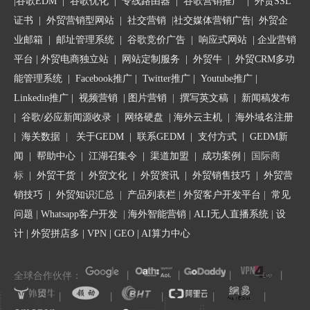
我的频道与众不同在哪里？
|
谷歌EDM
|
谷歌优化
|
专线路由器
|
谷歌营销推广
|
外贸SSL
证书
|
外贸营销型网站
|
社交营销
|
社交媒体营销广告
|
外贸企
你订阅我会得到什么？
业邮箱
|
邮址管理系统
|
谷歌竞价广告
|
响应式网站
|
企业营销
平台
| 外贸电商独立站 |
网站定制服务
|
外贸牛
|
外贸CRM多功
Channel Trailer要尽量少于一分钟，有趣的同时能做
能管理系统
|
Facebook推广
|
Twitter推广
|
Youtube推广
|
到让访客对你的频道主题0疑问。
Linkedin推广
|
视频营销
|
图片营销
|
撰写英文稿
|
新闻稿发布
|
谷歌/必应新闻源收录
|
网络硬盘
|
海外云主机
|
海外域名注册
|
海关数据
|
关于GEDM
|
联系GEDM
|
支付方式
|
GEDM新
闻
|
帮助中心
|
江湖召集令
| 渠道加盟 |
成功案例
| 国际商
标
|
外贸干货
|
外贸文化
|
外贸资讯
|
外贸销售技巧
|
外贸营
销技巧
|
外贸知识汇总
|
产品列表栏
|
外贸客户开发平台
|
常见
问题
|
Whatsapp客户开发
|
海外智能营销
|
ALI无人直播系统
|
设
计
|
外贸拼店多
|
VPN
|
GEO
|
AI算力中心
全球合作伙伴：
丨
丨
丨
丨
丨
丨
丨
丨
丨