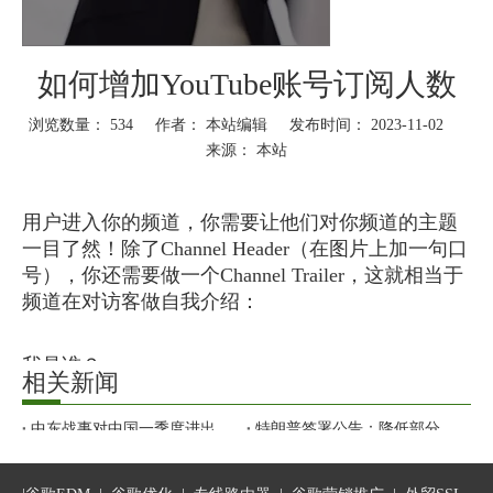
如何增加YouTube账号订阅人数
浏览数量：
534
作者： 本站编辑 发布时间： 2023-11-02
来源：
本站
["wechat","weibo","qzone","douban","email"]
用户进入你的频道，你需要让他们对你频道的主题
一目了然！除了Channel Header（在图片上加一句口
号），你还需要做一个Channel Trailer，这就相当于
频道在对访客做自我介绍：
我是谁？
相关新闻
你为什么要关注我？
中东战事对中国一季度进出口的影响如何？海关总署发布一季度外贸数据
特朗普签署公告：降低部分产品关税！降税清单公布
警惕！2026欧美大客户“风险名单”请收好
2026年最新国外主流AI平台访问统计：ChatGPT、Gemini、Grok、Claude
5月1日实施！中国：100%税目产品零关税