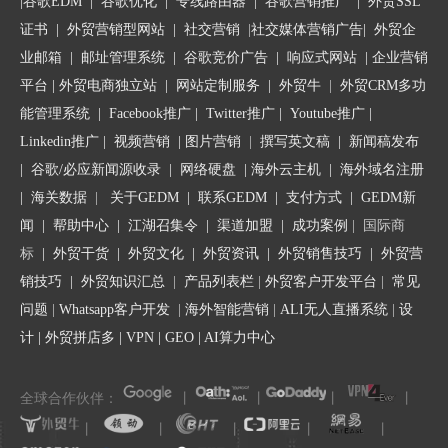
|
谷歌EDM
|
谷歌优化
|
专线路由器
|
谷歌营销推广
|
外贸SSL
提示：下面这些例句，可以用于面对面的电话或会
议中，也可以用于邮件中，你可以根据自己的情况
证书
|
外贸营销型网站
|
社交营销
|
社交媒体营销广告
|
外贸企
进行修改和调整。
业邮箱
|
邮址管理系统
|
谷歌竞价广告
|
响应式网站
|
企业营销
平台
| 外贸电商独立站 |
网站定制服务
|
外贸牛
|
外贸CRM多功
1. Thank you for staying so positive.
能管理系统
|
Facebook推广
|
Twitter推广
|
Youtube推广
|
Linkedin推广
|
视频营销
|
图片营销
|
撰写英文稿
|
新闻稿发布
并不是每笔交易都会成功。你的潜在客户可能正与
另一家公司的人合作，又或者他们的预算会被重新
|
谷歌/必应新闻源收录
|
网络硬盘
|
海外云主机
|
海外域名注册
分配，因此难以应对你的产品/服务的价格。
|
海关数据
|
关于GEDM
|
联系GEDM
|
支付方式
|
GEDM新
闻
|
帮助中心
|
江湖召集令
| 渠道加盟 |
成功案例
| 国际商
当这些情况出现时，用这句话来感谢潜在客户，他
标
|
外贸干货
|
外贸文化
|
外贸资讯
|
外贸销售技巧
|
外贸营
们也会感谢你注意到他们所处的“困难境地”，所谓
销技巧
|
外贸知识汇总
|
产品列表栏
|
外贸客户开发平台
|
常见
生意不在人情在。
问题
|
Whatsapp客户开发
|
海外智能营销
|
ALI无人直播系统
|
设
2. You’ve been with [Company] for [# of years].
计
|
外贸拼店多
|
VPN
|
GEO
|
AI算力中心
That’s a long time.
全球合作伙伴：
丨
丨
丨
丨
离开一个长期的供应商关系是挺困难的的。
丨
丨
丨
丨
丨