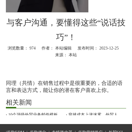
与客户沟通，要懂得这些“说话技
巧”！
浏览数量：
974
作者： 本站编辑 发布时间： 2023-12-25
来源：
本站
["wechat","weibo","qzone","douban","email"]
同理（共情）在销售过程中是很重要的，合适的语
言和表达方式，能让你的潜在客户喜欢上你。
相关新闻
下面是一些销售人员都应该知道使用的同理心陈述/
句子/话术，可以帮助你在当今竞争激烈的销售环境
10个顶级外贸业务邮件模板，抄完直接出单！
穿越成本上涨迷雾，外贸人如何抓住危机中“弯道超车”的机会？
中脱颖而出。
从新号到快速获客！WhatsApp营销攻略请收好
纯干货！外贸老客户维护续单技巧
外贸SOHO全链路要怎么做？