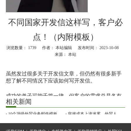
不同国家开发信这样写，客户必
点！（内附模板）
浏览数量：
1739
作者： 本站编辑 发布时间： 2023-10-08
来源：
本站
["wechat","weibo","qzone","douban","email"]
虽然发过很多关于开发信文章，但仍然有很多新手
想了解不同情况下应该如何写开发信。
成功的单子可能千篇一律，但客户的需求总是各有
相关新闻
不同。对于外贸新手来说，应该掌握的是整合以及
灵活。
10个顶级外贸业务邮件模板，抄完直接出单！
穿越成本上涨迷雾，外贸人如何抓住危机中“弯道超车”的机会？
从新号到快速获客！WhatsApp营销攻略请收好
纯干货！外贸老客户维护续单技巧
即根据自己的行业、公司、产品情况以及自身的经
外贸SOHO全链路要怎么做？
验判断进行调整和完善，做出一套适用于自己的邮