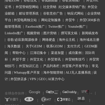
|
谷歌EDM
|
谷歌优化
|
专线路由器
|
谷歌营销推广
|
外贸SSL
件模板，最大程度上提升客户开发跟进工作的整体
证书
|
外贸营销型网站
|
社交营销
|
社交媒体营销广告
|
外贸企
效率和效果。
业邮箱
|
邮址管理系统
|
谷歌竞价广告
|
响应式网站
|
企业营销
平台
| 外贸电商独立站 |
网站定制服务
|
外贸牛
|
外贸CRM多功
不同国家开发信模板
能管理系统
|
Facebook推广
|
Twitter推广
|
Youtube推广
|
Linkedin推广
|
视频营销
|
图片营销
|
撰写英文稿
|
新闻稿发布
1. 北美
|
谷歌/必应新闻源收录
|
网络硬盘
|
海外云主机
|
海外域名注册
美国、加拿大、墨西哥等
|
海关数据
|
关于GEDM
|
联系GEDM
|
支付方式
|
GEDM新
特点：
闻
|
帮助中心
|
江湖召集令
| 渠道加盟 |
成功案例
| 国际商
1.开门见山式来直接表达你的中心思想
标
|
外贸干货
|
外贸文化
|
外贸资讯
|
外贸销售技巧
|
外贸营
2.简单说明，不要复杂地表达
销技巧
|
外贸知识汇总
|
产品列表栏
|
外贸客户开发平台
|
常见
3.他们喜欢你认真的做事情，有很强的时间观念
问题
|
Whatsapp客户开发
|
海外智能营销
|
ALI无人直播系统
|
设
4.喜欢用PayPal作为支付工具
计
|
外贸拼店多
|
VPN
|
GEO
|
AI算力中心
注意事项：
5.用企业邮箱，尽量不用免费的QQ邮箱和个人邮箱
全球合作伙伴：
丨
丨
丨
丨
6.交流用语用we代替I
丨
丨
丨
丨
丨