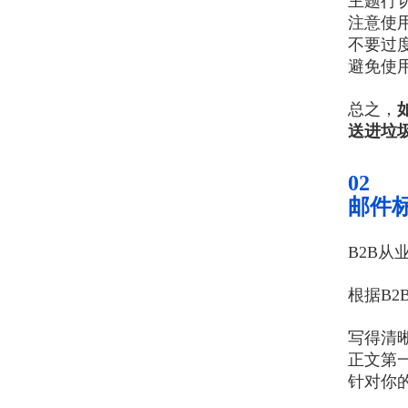
主题行
注意使
不要过
避免使
总之，
送进垃
02
邮件
B2B
根据B
写得清
正文第
针对你