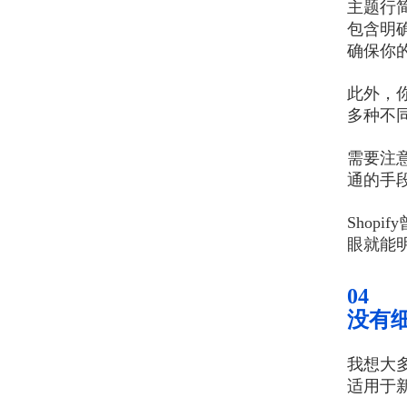
主题行
包含明确的C
确保你
此外，
多种不
需要注
通的手
Sho
眼就能
04
没有
我想大
适用于