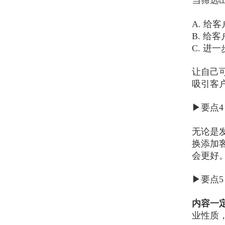
A. 给
B. 给
C. 进
让自己
吸引客
▶要点4
无论是
换添加
会更好
▶要点5
内容一
业性质