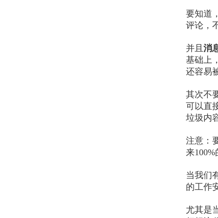
要知道
评论，
并且
消
基础上
还容易
其次不
可以直
垃圾内
注意：
来100
当我们
的工作
尤其是