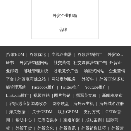
外贸企业邮箱
品牌：
|
谷歌EDM
|
谷歌优化
|
专线路由器
|
谷歌营销推广
|
外贸SSL
证书
|
外贸营销型网站
|
社交营销
|
社交媒体营销广告
|
外贸企
业邮箱
|
邮址管理系统
|
谷歌竞价广告
|
响应式网站
|
企业营销
平台
| 外贸电商独立站 |
网站定制服务
|
外贸牛
|
外贸CRM多功
能管理系统
|
Facebook推广
|
Twitter推广
|
Youtube推广
|
Linkedin推广
|
视频营销
|
图片营销
|
撰写英文稿
|
新闻稿发布
|
谷歌/必应新闻源收录
|
网络硬盘
|
海外云主机
|
海外域名注册
|
海关数据
|
关于GEDM
|
联系GEDM
|
支付方式
|
GEDM新
闻
|
帮助中心
|
江湖召集令
| 渠道加盟 |
成功案例
| 国际商
标
|
外贸干货
|
外贸文化
|
外贸资讯
|
外贸销售技巧
|
外贸营