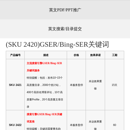
英文PDF/PPT推广
英文搜索/目录提交
(SKU 2420)GSER/Bing-SER关键词
产品编号
描述
价格
效果承诺
工期
主流搜索引擎GSER/Bing-SER
关键词服务
特别提醒：包括：发布
10~15
个
未达效果重
SKU 2421
高质量目录，
2000
个统计站，
本服务暂停
15
天
做
400
个高排名博客评论，
10
个高
质量
Profile
，
20
个高质量文章目
录
搜索引擎GSER/Bing-SER关键
词直推
未达效果重
SKU 2422
本服务暂停
60
特别提醒：关键词需要事先协
做