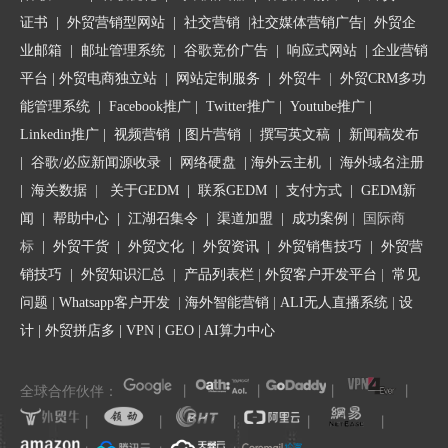
证书
|
外贸营销型网站
|
社交营销
|
社交媒体营销广告
|
外贸企
业邮箱
|
邮址管理系统
|
谷歌竞价广告
|
响应式网站
|
企业营销
平台
| 外贸电商独立站 |
网站定制服务
|
外贸牛
|
外贸CRM多功
能管理系统
|
Facebook推广
|
Twitter推广
|
Youtube推广
|
Linkedin推广
|
视频营销
|
图片营销
|
撰写英文稿
|
新闻稿发布
|
谷歌/必应新闻源收录
|
网络硬盘
|
海外云主机
|
海外域名注册
|
海关数据
|
关于GEDM
|
联系GEDM
|
支付方式
|
GEDM新
闻
|
帮助中心
|
江湖召集令
| 渠道加盟 |
成功案例
| 国际商
标
|
外贸干货
|
外贸文化
|
外贸资讯
|
外贸销售技巧
|
外贸营
销技巧
|
外贸知识汇总
|
产品列表栏
|
外贸客户开发平台
|
常见
问题
|
Whatsapp客户开发
|
海外智能营销
|
ALI无人直播系统
|
设
计
|
外贸拼店多
|
VPN
|
GEO
|
AI算力中心
全球合作伙伴：
丨
丨
丨
丨
丨
丨
丨
丨
丨