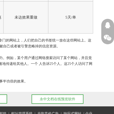
惠
未达效果重做
5天/单
13605
放在一个专门的网站上，人们把自己的书签统一放在这些网站上。这
被自己或者被引擎忽略掉的信息资源。
响力。例如，某个用户通过网络搜索访问了某个网站，并且觉
地传递给其他人。一个 人告诉25个人。这25个人访问了网
事半功倍的效果。
永中文档在线预览软件
邮箱
|
邮址管理系统
|
谷歌竞价广告
|
响应式网站
|
企业