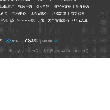
nkedin推广
|
视频营销
|
图片营销
|
撰写英文稿
|
新闻稿发
M新闻
|
帮助中心
|
江湖召集令
| 渠道加盟 |
成功案例
|
|
常见问题
|
Whatsapp客户开发
|
海外智能营销
|
ALI无人直
丨
丨
丨
.
粤ICP备17093879号
粤公网安备 44030702000671号