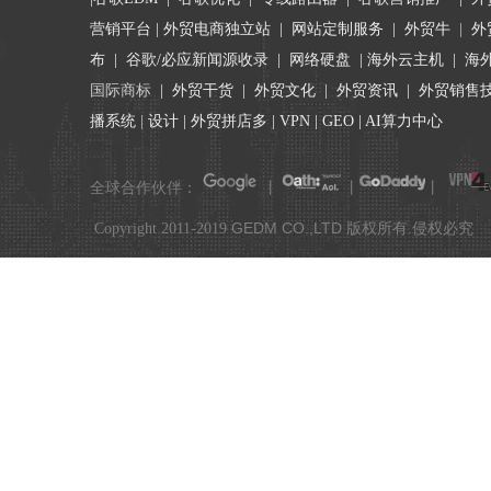
营销平台
| 外贸电商独立站 |
网站定制服务
|
外贸牛
|
外
布
|
谷歌/必应新闻源收录
|
网络硬盘
|
海外云主机
|
海
国际商标
|
外贸干货
|
外贸文化
|
外贸资讯
|
外贸销售
播系统
|
设计
|
外贸拼店多
|
VPN
|
GEO
|
AI算力中心
全球合作伙伴：
丨
丨
丨
GEDM CO.,LTD
Copyright 2011-2019
版权所有.侵权必究