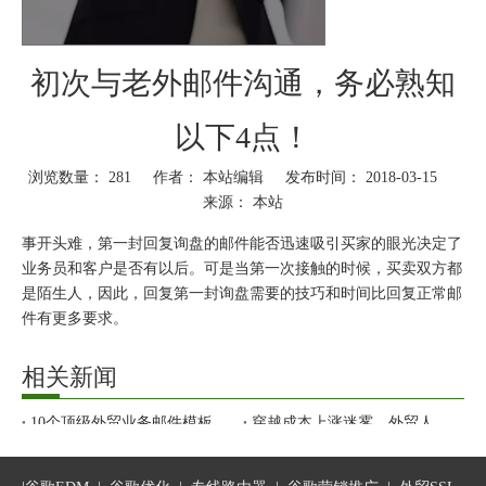
初次与老外邮件沟通，务必熟知
以下4点！
浏览数量：
281
作者： 本站编辑 发布时间： 2018-03-15
来源：
本站
["wechat","weibo","qzone","douban","email"]
事开头难，第一封回复询盘的邮件能否迅速吸引买家的眼光决定了
业务员和客户是否有以后。可是当第一次接触的时候，买卖双方都
是陌生人，因此，回复第一封询盘需要的技巧和时间比回复正常邮
件有更多要求。
相关新闻
我平时回复新询盘要花1-1.5个小时，有时候甚至更久，但这样是值
得的，90%以上的新买家会在24小时内有反馈。而很多业务员会在
10个顶级外贸业务邮件模板，抄完直接出单！
穿越成本上涨迷雾，外贸人如何抓住危机中“弯道超车”的机会？
十分钟内处理完一封新询盘，结果只能是守株待兔。这里主要谈谈
从新号到快速获客！WhatsApp营销攻略请收好
纯干货！外贸老客户维护续单技巧
第一封询盘的回复要领。
外贸SOHO全链路要怎么做？