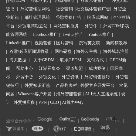
|
谷歌EDM
|
谷歌优化
|
专线路由器
|
谷歌营销推广
|
外贸SSL
一、在你对客户一无所知的情况下不要盲目回复
证书
|
外贸营销型网站
|
社交营销
|
社交媒体营销广告
|
外贸企
业邮箱
|
邮址管理系统
|
谷歌竞价广告
|
响应式网站
|
企业营销
知己知彼才能百战不殆，第一步当然要搜索一下客户信息。搜索过
平台
| 外贸电商独立站 |
网站定制服务
|
外贸牛
|
外贸CRM多功
程中翻墙软件是必不可缺的工具。在谷歌上可以通过客人资料的关
能管理系统
|
Facebook推广
|
Twitter推广
|
Youtube推广
|
键词搜索和客户及其公司相关的信息。
Linkedin推广
|
视频营销
|
图片营销
|
撰写英文稿
|
新闻稿发布
|
谷歌/必应新闻源收录
|
网络硬盘
|
海外云主机
|
海外域名注册
很多人都是直接通过谷歌搜索，这里建议大家把谷歌细化，比如你
|
海关数据
|
关于GEDM
|
联系GEDM
|
支付方式
|
GEDM新
的客户来自德国，你就可以用德语通过谷歌德国来搜，这样搜的结
闻
|
帮助中心
|
江湖召集令
| 渠道加盟 |
成功案例
| 国际商
果更多也更准确。有人会说自己不懂德语，这个时候谷歌翻译就派
上用场了。
标
|
外贸干货
|
外贸文化
|
外贸资讯
|
外贸销售技巧
|
外贸营
销技巧
|
外贸知识汇总
|
产品列表栏
|
外贸客户开发平台
|
常见
如果这个客户是真实存在的，不是黑客，也没有做过违法行为，那
问题
|
Whatsapp客户开发
|
海外智能营销
|
ALI无人直播系统
|
设
么他的踪迹都可以查出来。搜索工具用得好，就可以把目标公司的
计
|
外贸拼店多
|
VPN
|
GEO
|
AI算力中心
运行状况、资产状况、经营状况、竞争对手状况、供应商是谁、债
务状况、工作环境等查出来。
全球合作伙伴：
丨
丨
丨
丨
丨
丨
丨
丨
丨
如果发询盘的人的个人信息和公司信息在网上一点线索都搜不到，