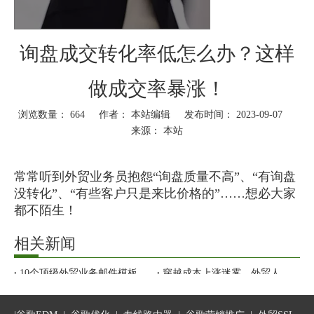
询盘成交转化率低怎么办？这样
做成交率暴涨！
浏览数量：
664
作者： 本站编辑 发布时间： 2023-09-07
来源：
本站
["wechat","weibo","qzone","douban","email"]
常常听到外贸业务员抱怨“询盘质量不高”、“有询盘
没转化”、“有些客户只是来比价格的”……想必大家
都不陌生！
相关新闻
但难道只有询盘问题、客户问题吗？我们自身的处
理真的没问题吗？我想
只有更多的自省自查我们可
10个顶级外贸业务邮件模板，抄完直接出单！
穿越成本上涨迷雾，外贸人如何抓住危机中“弯道超车”的机会？
以控制的问题，优化我们的工作方式和回复技巧，
从新号到快速获客！WhatsApp营销攻略请收好
纯干货！外贸老客户维护续单技巧
才能最大限度的提升询盘成交转化率！
外贸SOHO全链路要怎么做？