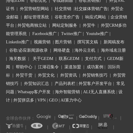
|
谷歌EDM
|
谷歌优化
|
专线路由器
|
谷歌营销推广
|
外贸SSL
一、回复外贸询盘时经常犯的错误
证书
|
外贸营销型网站
|
社交营销
|
社交媒体营销广告
|
外贸企
业邮箱
|
邮址管理系统
|
谷歌竞价广告
|
响应式网站
|
企业营销
平台
| 外贸电商独立站 |
网站定制服务
|
外贸牛
|
外贸CRM多功
1.仓促回复询盘
能管理系统
|
Facebook推广
|
Twitter推广
|
Youtube推广
|
做业务的人都一样，当收到客户的询盘就会非常高
Linkedin推广
|
视频营销
|
图片营销
|
撰写英文稿
|
新闻稿发布
兴，然后立即就回复对方，但是，很多人由于高兴
|
谷歌/必应新闻源收录
|
网络硬盘
|
海外云主机
|
海外域名注册
过了头，
在匆忙回复邮件时缺乏一个系统的分析过
|
海关数据
|
关于GEDM
|
联系GEDM
|
支付方式
|
GEDM新
程，导致邮件内容考虑不周全，信息不清晰。
所以
闻
|
帮助中心
|
江湖召集令
| 渠道加盟 |
成功案例
| 国际商
建议大家以后在收到询盘后先花费30分钟时间来分
标
|
外贸干货
|
外贸文化
|
外贸资讯
|
外贸销售技巧
|
外贸营
析一下询盘内容和客户，然后进行正式回复。
销技巧
|
外贸知识汇总
|
产品列表栏
|
外贸客户开发平台
|
常见
确保在你发出回复邮件前，你尽可能摸清了对方现
问题
|
Whatsapp客户开发
|
海外智能营销
|
ALI无人直播系统
|
设
阶段存在的需求和痛点。
如果你的回复是针对客户
计
|
外贸拼店多
|
VPN
|
GEO
|
AI算力中心
所想要获得的信息展开表述，且恰当并准确的传达
你的专业和产品的价值，那么自然能最大程度的赢
全球合作伙伴：
丨
丨
丨
丨
得客户的“芳心”。
丨
丨
丨
丨
丨