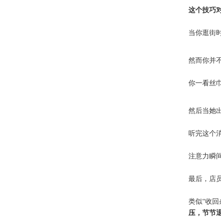
这个技巧
当你逛街
然而你并
你一看丝
然后当她
听完这个
注意力瞬
最后，店
类似“收
压，节节