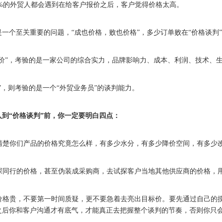
99%的外贸人都会遇到在给客户报价之后，客户觉得价格太高。
是一个至关重要的问题，“成也价格，败也价格”，多少订单败在“价格谈判
报价”，考验的是一家公司的综合实力，品牌影响力、成本、利润、技术、
”，则考验的是一个“外贸业务员”的谈判能力。
入到“价格谈判”前，你一定要明白四点：
实弄清楚你们产品的价格究竟怎么样，有多少水分，有多少降价空间，有多少
会试探同行的价格，甚至伪装成采购商，去试探客户当地其他供应商的价格，
户说价格贵，不要第一时间质疑，更不要急着去亮出目标价。要先通过自己
之后你和客户沟通才有底气，才能真正去把握整个谈判的节奏，否则你只