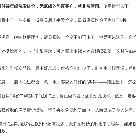
对付某些经常爱讲价，无底线的印度客户，就非常管用。
使用情景如下：
时看中了一件衣服，找店员磨了半天价格，最后店员给你优惠打了9折。
不满意，继续软磨硬泡，店员回答：价格不能再少了，但是可以送你一条价
巾还挺漂亮的，心里非常喜欢，可是嘴上不饶人还在继续砍价，这时候如
出来的时候立马说：真不好意思，价格不能再少了，而且刚才经理说，丝巾
消息，一般人心里都会一急，刚才答应的好好的“
条件
”——赠送丝巾，怎么
间就从“讲价”转移到了“丝巾”上，你已经不在乎还能少几块钱，但是一定
员套路般的佯装请求经理，帮你再次争取到了丝巾，从而促成了你的买单
回条件”这样的技巧在谈判中还有很多，大多是巧妙的利用了心理学，
如果
退败。