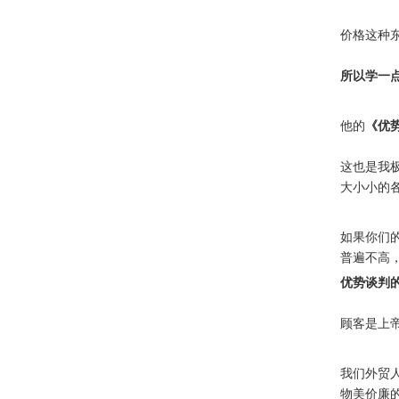
价格这种
所以学一
他的
《优
这也是我
大小小的
如果你们
普遍不高
优势谈判
顾客是上帝
我们外贸
物美价廉