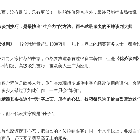
东西，没有最低，只有更低！一味的降价迎合老外，最终只能把市场搞乱
点谈判技巧，是最快出“生产力”的方法。而全球最顶尖的王牌谈判大师—
势谈判》
一书全球销量超过1000万册，几乎世界上的精英商务人士，都看
极力向大家推荐的书籍，虽然罗杰道森有过很多本著作，但是
《优势谈判
各种初级、高级谈判技巧，被欧美人士广为应用。
的客户群体是欧美人群，你们会发现很多邮件中客户经常使用的语句、套
，多少人错过了如此佳作，一生只会“降价”。
的精髓其实在这个“势”字上面。所有的心法、技巧都只为了给自己营造这个
，但不代表卖家就是“孙子”。
人首先应该摆正心态，把自己的地位拉到跟客户同一个水平线上，要发自
的商品，还享受了我至高无上的服务。