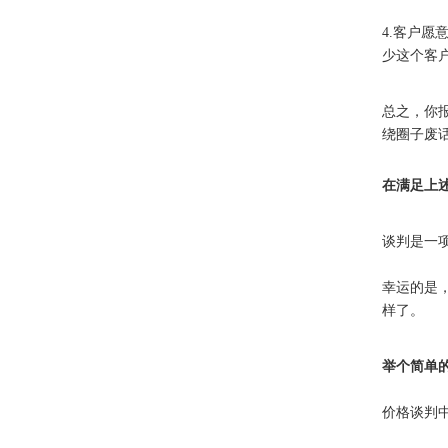
4.客户
少这个客
总之，你
绕圈子废
在满足上
谈判是一
幸运的是
样了。
举个简单
价格谈判