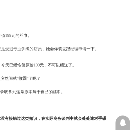
值199元的丝巾。
果是受过专业训练的店员，她会佯装去跟经理申请一下。
今天已经恢复原价199元，不可以赠送了。
突然间就“
收回
”了呢？
要争取拿到这条原本属于自己的丝巾。
。
你没有接触过这类知识，在实际商务谈判中就会处处遭对手碾
13605