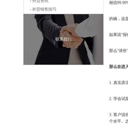
外贸资讯
相信99.
外贸销售技巧
的确，这
如果说“
联系我们
那么“讲价
那么在进
1. 真
2. 学
3. 客
个水平。