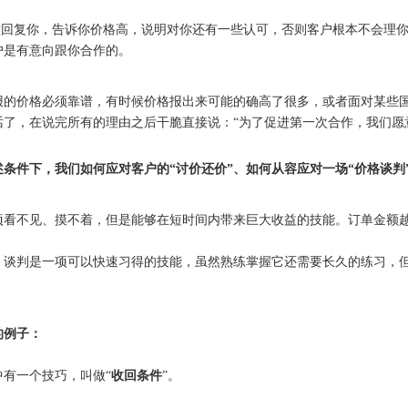
愿意回复你，告诉你价格高，说明对你还有一些认可，否则客户根本不会理
户是有意向跟你合作的。
报的价格必须靠谱，有时候价格报出来可能的确高了很多，或者面对某些
话了，在说完所有的理由之后干脆直接说：“为了促进第一次合作，我们愿
述条件下，我们如何应对客户的“讨价还价”、如何从容应对一场“价格谈判
项看不见、摸不着，但是能够在短时间内带来巨大收益的技能。订单金额
，谈判是一项可以快速习得的技能，虽然熟练掌握它还需要长久的练习，
的例子：
中有一个技巧，叫做“
收回条件
”。