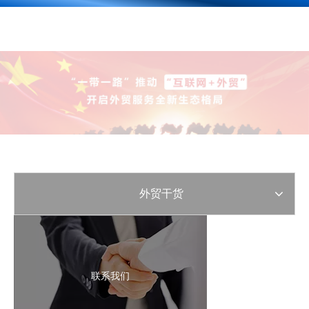
外贸干货
联系我们