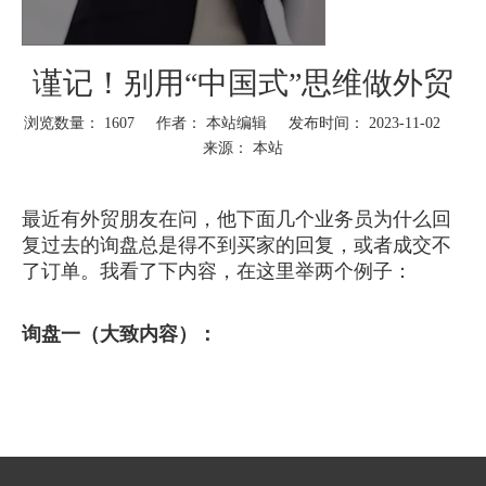
谨记！别用“中国式”思维做外贸
浏览数量：
1607
作者： 本站编辑 发布时间： 2023-11-02
来源：
本站
["wechat","weibo","qzone","douban","email"]
最近有外贸朋友在问，他下面几个业务员为什么回
复过去的询盘总是得不到买家的回复，或者成交不
了订单。我看了下内容，在这里举两个例子：
询盘一（大致内容）：
买家：
I am very interested in your xxx,can you send me your
price?我对你的xxx很感兴趣，你能把你的价格发给
我吗？