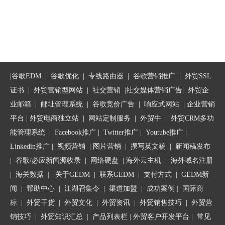
|
谷歌EDM
|
谷歌优化
|
专线路由器
|
谷歌营销推广
|
外贸SSL
证书
|
外贸营销型网站
|
社交营销
|
社交媒体营销广告
|
外贸企
业邮箱
|
邮址管理系统
|
谷歌竞价广告
|
响应式网站
|
企业营销
平台
| 外贸电商独立站 |
网站定制服务
|
外贸牛
|
外贸CRM多功
能管理系统
|
Facebook推广
|
Twitter推广
|
Youtube推广
|
Linkedin推广
|
视频营销
|
图片营销
|
撰写英文稿
|
新闻稿发布
|
谷歌/必应新闻源收录
|
网络硬盘
|
海外云主机
|
海外域名注册
|
海关数据
|
关于GEDM
|
联系GEDM
|
支付方式
|
GEDM新
闻
|
帮助中心
|
江湖召集令
| 渠道加盟 |
成功案例
| 国际商
标
|
外贸干货
|
外贸文化
|
外贸资讯
|
外贸销售技巧
|
外贸营
销技巧
|
外贸知识汇总
|
产品列表栏
|
外贸客户开发平台
|
常见