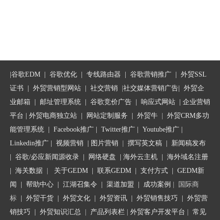
|
谷歌EDM
|
谷歌优化
|
专线路由器
|
谷歌营销推广
|
外贸SSL
证书
|
外贸营销型网站
|
社交营销
|
社交媒体营销广告
|
外贸企
业邮箱
|
邮址管理系统
|
谷歌竞价广告
|
响应式网站
|
企业营销
平台
| 外贸电商独立站 |
网站定制服务
|
外贸牛
|
外贸CRM多功
能管理系统
|
Facebook推广
|
Twitter推广
|
Youtube推广
|
Linkedin推广
|
视频营销
|
图片营销
|
撰写英文稿
|
新闻稿发布
|
谷歌/必应新闻源收录
|
网络硬盘
|
海外云主机
|
海外域名注册
|
海关数据
|
关于GEDM
|
联系GEDM
|
支付方式
|
GEDM新
闻
|
帮助中心
|
江湖召集令
| 渠道加盟 |
成功案例
| 国际商
标
|
外贸干货
|
外贸文化
|
外贸资讯
|
外贸销售技巧
|
外贸营
销技巧
|
外贸知识汇总
|
产品列表栏
|
外贸客户开发平台
|
常见