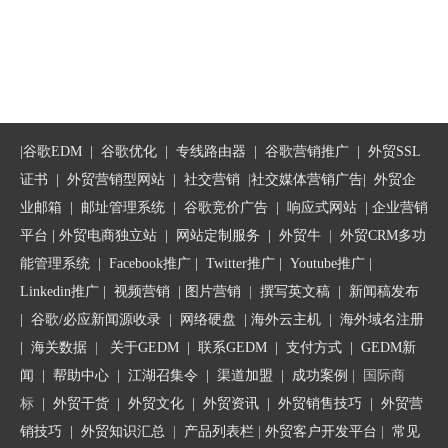
|
谷歌EDM
|
谷歌优化
|
专线路由器
|
谷歌营销推广
|
外贸SSL
证书
|
外贸营销型网站
|
社交营销
|
社交媒体营销广告
|
外贸企
业邮箱
|
邮址管理系统
|
谷歌竞价广告
|
响应式网站
|
企业营销
平台
| 外贸电商独立站 |
网站定制服务
|
外贸牛
|
外贸CRM多功
能管理系统
|
Facebook推广
|
Twitter推广
|
Youtube推广
|
Linkedin推广
|
视频营销
|
图片营销
|
撰写英文稿
|
新闻稿发布
|
谷歌/必应新闻源收录
|
网络硬盘
|
海外云主机
|
海外域名注册
|
海关数据
|
关于GEDM
|
联系GEDM
|
支付方式
|
GEDM新
闻
|
帮助中心
|
江湖召集令
| 渠道加盟 |
成功案例
| 国际商
标
|
外贸干货
|
外贸文化
|
外贸资讯
|
外贸销售技巧
|
外贸营
销技巧
|
外贸知识汇总
|
产品列表栏
|
外贸客户开发平台
|
常见