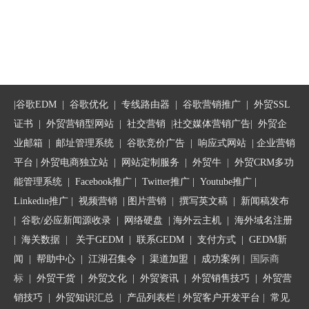
|
谷歌EDM
|
谷歌优化
|
专线路由器
|
谷歌营销推广
|
外贸SSL
证书
|
外贸营销型网站
|
社交营销
|
社交媒体营销广告
|
外贸企
业邮箱
|
邮址管理系统
|
谷歌竞价广告
|
响应式网站
|
企业营销
平台
| 外贸电商独立站 |
网站定制服务
|
外贸牛
|
外贸CRM多功
能管理系统
|
Facebook推广
|
Twitter推广
|
Youtube推广
|
Linkedin推广
|
视频营销
|
图片营销
|
撰写英文稿
|
新闻稿发布
|
谷歌/必应新闻源收录
|
网络硬盘
|
海外云主机
|
海外域名注册
|
海关数据
|
关于GEDM
|
联系GEDM
|
支付方式
|
GEDM新
闻
|
帮助中心
|
江湖召集令
| 渠道加盟 |
成功案例
| 国际商
标
|
外贸干货
|
外贸文化
|
外贸资讯
|
外贸销售技巧
|
外贸营
销技巧
|
外贸知识汇总
|
产品列表栏
|
外贸客户开发平台
|
常见