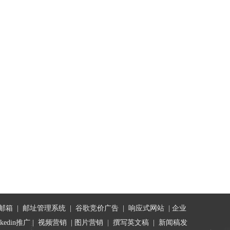
邮箱
|
邮址管理系统
|
谷歌竞价广告
|
响应式网站
|
企业
nkedin推广
|
视频营销
|
图片营销
|
撰写英文稿
|
新闻稿发