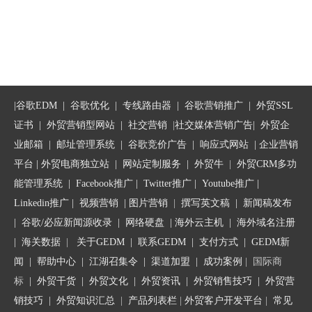
|
谷歌EDM
|
谷歌优化
|
专线路由器
|
谷歌营销推广
|
外贸SSL
证书
|
外贸营销型网站
|
社交营销
|
社交媒体营销广告
|
外贸企
业邮箱
|
邮址管理系统
|
谷歌竞价广告
|
响应式网站
|
企业营销
平台
| 外贸电商独立站 |
网站定制服务
|
外贸牛
|
外贸CRM多功
能管理系统
|
Facebook推广
|
Twitter推广
|
Youtube推广
|
Linkedin推广
|
视频营销
|
图片营销
|
撰写英文稿
|
新闻稿发布
|
谷歌/必应新闻源收录
|
网络硬盘
|
海外云主机
|
海外域名注册
|
海关数据
|
关于GEDM
|
联系GEDM
|
支付方式
|
GEDM新
闻
|
帮助中心
|
江湖召集令
| 渠道加盟 |
成功案例
| 国际商
标
|
外贸干货
|
外贸文化
|
外贸资讯
|
外贸销售技巧
|
外贸营
销技巧
|
外贸知识汇总
|
产品列表栏
|
外贸客户开发平台
|
常见