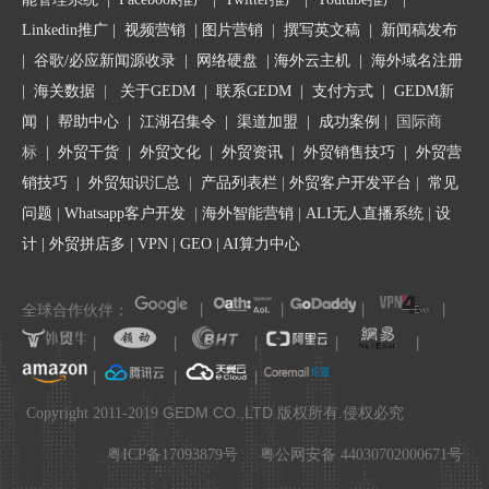
系域名注册服务商客服来确认域名是否过期。
2、如果是在国内域名注册商注册的域名，通常域名是需要做实名
Linkedin推广
|
视频营销
|
图片营销
|
撰写英文稿
|
新闻稿发布
认证的，请检查域名是否是做了实名认证。
|
谷歌/必应新闻源收录
|
网络硬盘
|
海外云主机
|
海外域名注册
3、域名解析服务商不对导致域名解析不生效，需要去查找真正的
|
海关数据
|
关于GEDM
|
联系GEDM
|
支付方式
|
GEDM新
域名解析服务商，在真正的域名解析服务商那里做域名解析。
闻
|
帮助中心
|
江湖召集令
| 渠道加盟 |
成功案例
| 国际商
标
|
外贸干货
|
外贸文化
|
外贸资讯
|
外贸销售技巧
|
外贸营
销技巧
|
外贸知识汇总
|
产品列表栏
|
外贸客户开发平台
|
常见
一、关于域名解析的几个常用词介绍
问题
|
Whatsapp客户开发
|
海外智能营销
|
ALI无人直播系统
|
设
计
|
外贸拼店多
|
VPN
|
GEO
|
AI算力中心
通常网站制作好以后，需要绑定一级域名，这样访客户就可以直接
用一级域名来访问这个网站了。比如用
leadong.com
来访问领动官
网。
全球合作伙伴：
丨
丨
丨
丨
丨
丨
丨
丨
丨
1、什么是“一级域名”？
丨
丨
丨
.
一级域名中只含有一个“.”，且“.”左边要有内容字段。最后一个点
的右边被称为一级域名，左边被称为二级域名，以此类推有二级三
GEDM CO.,LTD
Copyright 2011-2019
版权所有.侵权必究
级域名，一级域名又被称为顶级域名。
粤ICP备17093879号
粤公网安备 44030702000671号
举例：形如abc.com为一级域名，en.abc.com为二级域名域名，
en.abc.def.com为三级域名。