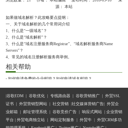
浏览数量：
21
作者： 本站编辑 发布时间： 2018-05-16 来
源：
本站
["wechat","weibo","qzone","douban","email"]
如果做域名解析？此攻略要点提纲：
一、关于域名解析的几个常用词介绍
1、什么是“一级域名”？
2、什么是“域名解析”？
3、什么是“域名注册服务商Registrar”、“域名解析服务商Name
Servers”？
4、常见的域名注册解析服务商举例。
相关帮助
二、怎么做域名解析呢？
1、确定你的域名注册服务商。
如何申请免费的企业邮箱？如何申请域名邮箱？
2、登录域名管理后台做域名解析。（域名解析全球生效时间是72
空间（服务器）、域名、企业邮箱全解析
小时）
在万网注册的域名做域名解析之前必须要通过实名认证才可以
|
谷歌EDM
|
谷歌优化
|
专线路由器
|
谷歌营销推广
|
外贸SSL
3、做域名绑定，等域名生效以后（域名解析全球生效的时间是72
如何实现DNS的平滑迁移？
小时），请使用域名助手功能来做域名绑定。
证书
|
外贸营销型网站
|
社交营销
|
社交媒体营销广告
|
外贸企
对使用相对优质的DNS域名解析服务的建议
业邮箱
|
邮址管理系统
|
谷歌竞价广告
|
响应式网站
|
企业营销
三、域名解析不生效的常见原因
平台
| 外贸电商独立站 |
网站定制服务
|
外贸牛
|
外贸CRM多功
1、域名到期导致域名解析不生效。可以登录域名管理后台或者联
能管理系统
|
Facebook推广
|
Twitter推广
|
Youtube推广
|