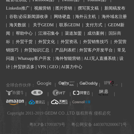
问题1：主办单位证件号码 不合格（三证合一）
Linkedin推广
|
视频营销
|
图片营销
|
撰写英文稿
|
新闻稿发布
问题2：[网站备案号：浙ICP备160***59号-1] 网站负责人手机号码
不合格（离职）
|
谷歌/必应新闻源收录
|
网络硬盘
|
海外云主机
|
海外域名注册
问题3：主体负责人手机号码 不合格（未接）
|
海关数据
|
关于GEDM
|
联系GEDM
|
支付方式
|
GEDM新
问题4：主体负责人办公电话 不合格（接了挂无法确认是否本单
闻
|
帮助中心
|
江湖召集令
| 渠道加盟 |
成功案例
| 国际商
位）我司已通知您在2018-07-30前对以上备案问题进行整改，预期
标
|
外贸干货
|
外贸文化
|
外贸资讯
|
外贸销售技巧
|
外贸营
不整改，将会导致您的网站被关闭，备案被取消接入。
销技巧
|
外贸知识汇总
|
产品列表栏
|
外贸客户开发平台
|
常见
为了保证您的网站正常访问，请您尽快到
beian.miit.gov.cn/
办理变
问题
|
Whatsapp客户开发
|
海外智能营销
|
ALI无人直播系统
|
设
更备案申请。
计
|
外贸拼店多
|
VPN
|
GEO
|
AI算力中心
2018年1月1日起，备案负责人信息需与域名注册人信息保持一致，
点此查看网站备案域名核验新规。
全球合作伙伴：
丨
丨
丨
丨
依据《非经营性互联网信息服务备案管理办法》之规定，备案信息
需真实有效，点此查看详情。
丨
丨
丨
丨
丨
如已完成整改，请忽略该邮件；如有其他备案问题，请咨询阿里云
丨
丨
丨
.
备案客服电话95187转3。
GEDM CO.,LTD
Copyright 2011-2019
版权所有.侵权必究
从以上用户收到的邮件来看，如果备案信息中有任何信息有了变动
粤ICP备17093879号
粤公网安备 44030702000671号
一定要及时去到备案后台做变更，不然就会有被关闭网站的风险