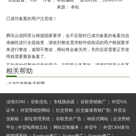
浏览数量：
850
作者： 本站编辑 发布时间： 2024-05-10
来源：
本站
["wechat","weibo","qzone","douban","email"]
已成功备案的用户注意啦！
腾讯云或阿里云根据国家要求，会不定期对已成功备案的备案信息
准确性进行全面核查，请收到整改需求邮件或电话的用户根据要求
来进行整改，逾期不整改，网站将会被关闭，关闭后若需要正常使
用就需要重新备案了。
不知道如何整改信息的用户，在阿里云备案的，请拨打阿里云备案
相关帮助
客服电话95187转3。在腾讯云备案的，请拨打腾讯云电话4009 100
100咨询。
ICP信息报备流程图
备案概述
用户收到的提醒邮件如下，仅供参考：
关于“工信部备案网址调整”的公告-2020.8.20
|
谷歌EDM
|
谷歌优化
|
专线路由器
|
谷歌营销推广
|
外贸SSL
尊敬的用户，您好：
网站ICP备案常见问题
证书
|
外贸营销型网站
|
社交营销
|
社交媒体营销广告
|
外贸企
腾讯云备案审核需要多长时间？
根据相关法律法规要求，阿里云会对已备案成功网站的备案信息准
业邮箱
|
邮址管理系统
|
谷歌竞价广告
|
响应式网站
|
企业营销
确性进行全面核查。
平台
| 外贸电商独立站 |
网站定制服务
|
外贸牛
|
外贸CRM多功
经核查，您浙ICP备160***59号备案信息存在以下问题：
能管理系统
|
Facebook推广
|
Twitter推广
|
Youtube推广
|