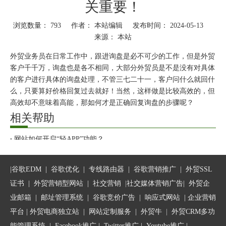
关重要！
浏览数量：
793
作者： 本站编辑 发布时间： 2024-05-13
来源：
本站
["wechat","weibo","qzone","douban","email"]
外贸业务员在日常工作中，跟进询盘是必不可少的工作，但是外贸
客户千千万，询盘也是各不相同，大部分外贸员是不是没有对具体
的客户进行具体的询盘处理，不管三七二十一，客户问什么就回什
么，只要算好价格回复过去就好！当然，这样做是比较高效的，但
高效却不意味着高能，那如何才是正确回复询盘的步骤呢？
相关帮助
一、搞清楚询盘的出处
网站如何开启“轻APP”功能？
这里，我们所说的出处有两个含义，一个是询盘来自哪个宣传渠
Facebook中GIF图的制作教程
道，另一个是询盘来自哪个国家。
企业和公司为什么要建设响应式网站?
|
谷歌EDM
|
谷歌优化
|
专线路由器
|
谷歌营销推广
|
外贸SSL
每个渠道的询盘都有自己的特点，例如公司谷歌广告，往往是一对
如何注册Twitter？
一针对性询盘较多，客户较为专业，价格谈判较为容易，谷歌成交
证书
|
外贸营销型网站
|
社交营销
|
社交媒体营销广告
|
外贸企
如何提高Google广告效果？
率一度达到6成以上，就说明了这个问题。
业邮箱
|
邮址管理系统
|
谷歌竞价广告
|
响应式网站
|
企业营销
来自于哪个国家主要是让你首先想到几个问题：
平台
| 外贸电商独立站 |
网站定制服务
|
外贸牛
|
外贸CRM多功
1、这个国家会不会有政策限制，例如是否有反倾销调查之类的；
能管理系统
|
Facebook推广
|
Twitter推广
|
Youtube推广
|