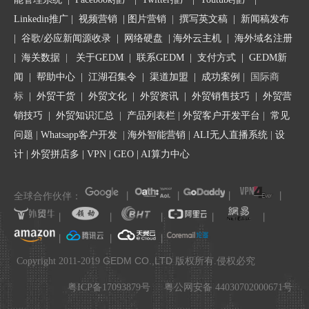
2、会不会有特殊规定，例如清关资料、商检、付款方式等；
Linkedin推广
|
视频营销
|
图片营销
|
撰写英文稿
|
新闻稿发布
3、这个国家我之前有没有客户，是什么客户，合作状况怎么样，
|
谷歌/必应新闻源收录
|
网络硬盘
|
海外云主机
|
海外域名注册
这个客户跟老客户可能会是什么关系；
|
海关数据
|
关于GEDM
|
联系GEDM
|
支付方式
|
GEDM新
4、有没有什么明显特点，例如印度客户，明显的特点就是砍价，
闻
|
帮助中心
|
江湖召集令
| 渠道加盟 |
成功案例
| 国际商
或者像美国客户，很多不喜欢黑色包装。
标
|
外贸干货
|
外贸文化
|
外贸资讯
|
外贸销售技巧
|
外贸营
销技巧
|
外贸知识汇总
|
产品列表栏
|
外贸客户开发平台
|
常见
二、查找客户的网站
问题
|
Whatsapp客户开发
|
海外智能营销
|
ALI无人直播系统
|
设
客户的询盘大部分有公司名称，我们要做的是找到客户的官方网
计
|
外贸拼店多
|
VPN
|
GEO
|
AI算力中心
站，了解客户的各种信息。
主要看何种信息呢，为什么要看呢？
全球合作伙伴：
丨
丨
丨
丨
1、客户的发展历程，经营模式，主要产品，主要市场等等，有了
解就可以跟客户有共同话题。
丨
丨
丨
丨
丨
2、客户的规模，看其描述可以对其规模有一定的了解，看其联系
丨
丨
丨
.
方式也能窥探一二。
GEDM CO.,LTD
Copyright 2011-2019
版权所有.侵权必究
如果网站上的联系方式就是给你发询盘留的联系方式，或者邮箱后
缀是大众邮箱，可能就是一个小公司，老板兼任着销售，采购等
粤ICP备17093879号
粤公网安备 44030702000671号
等；如果网站上显示公司规模很大，那么基本上可以判断来询盘人