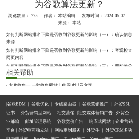
为谷歌算法更新？
浏览数量：
775
作者： 本站编辑 发布时间： 2024-05-07
来源：
本站
["wechat","weibo","qzone","douban","email"]
如何判断网站排名下降是否收到谷歌更新的影响（一）：确认信息
来源
如何判断网站排名下降是否收到谷歌更新的影响（一）：客观检查
网页内容
如何判断网站排名下降是否收到谷歌更新的影响（三）：理智地分
相关帮助
析数据
如何判断网站排名下降是否收到谷歌更新的影响（一）：树立良好
方片收集— 一秒收集网站上的图片以及文字
的得失心态
相似度检测的检测依据是什么？
访客雷达——独立站的“火眼金睛”，“抓住”您的访客
|
谷歌EDM
|
谷歌优化
|
专线路由器
|
谷歌营销推广
|
外贸SSL
谷歌每一次较大的算法更新总会牵动不少跨境贸易从业者的心。其
SEO服务---如何成为SEO专家
证书
|
外贸营销型网站
|
社交营销
|
社交媒体营销广告
|
外贸企
中，大家关心的莫过于算法更新是否会影响到自己网站的排名。平
标题链接超强攻略来了！助力您谷歌网站排名的提升！
台提醒您，当您在更新开始后，看到SEO排名突然下降时，要做的
业邮箱
|
邮址管理系统
|
谷歌竞价广告
|
响应式网站
|
企业营销
第一件事，就是弄清楚您是否确实受到算法更新的影响。
平台
| 外贸电商独立站 |
网站定制服务
|
外贸牛
|
外贸CRM多功
能管理系统
|
Facebook推广
|
Twitter推广
|
Youtube推广
|