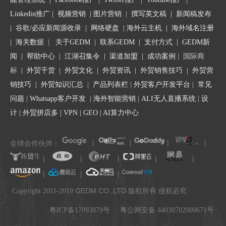
算法更新后，当您看到自己通过辛苦付出提升的网站排名一夜间跌
Linkedin推广
|
视频营销
|
图片营销
|
撰写英文稿
|
新闻稿发布
入谷底，想必少不了内心的失落。尤其是行之有效的努力突然成了
|
谷歌/必应新闻源收录
|
网络硬盘
|
海外云主机
|
海外域名注册
无用功，这多么的令人沮丧。但是，请您振作起来！平台为您准备
|
海关数据
|
关于GEDM
|
联系GEDM
|
支付方式
|
GEDM新
这份自纠指南，帮助您判断谷歌更新是否影响您的网站排名。
闻
|
帮助中心
|
江湖召集令
| 渠道加盟 |
成功案例
| 国际商
一、确认信息来源
标
|
外贸干货
|
外贸文化
|
外贸资讯
|
外贸销售技巧
|
外贸营
销技巧
|
外贸知识汇总
|
产品列表栏
|
外贸客户开发平台
|
常见
当您获悉谷歌有算法更新的消息时，首先要寻找并追溯到可靠的信
息来源，获取最真实的第一手资料。
问题
|
Whatsapp客户开发
|
海外智能营销
|
ALI无人直播系统
|
设
谷歌在正式更新算法前，通常都会在Google 搜索排名更新页面上
计
|
外贸拼店多
|
VPN
|
GEO
|
AI算力中心
正式发布宣告或解释说明。除此之外，领动领售研究院还建议您关
注撰写内容或设计更改的人，例如Google 的搜索公共联络员Danny
全球合作伙伴：
丨
丨
丨
丨
Sullivan或 Google 的搜索倡导者John Mueller。
丨
丨
丨
丨
丨
如果更新与性能或核心Web Vitals相关的内容，那么您可以关注
Google Chrome的高级工程经理Addy Osmani。
丨
丨
丨
.
确认信息来源，能帮助您判断算法更新的消息以及内容的真实性和
GEDM CO.,LTD
Copyright 2011-2019
版权所有.侵权必究
参考价值。结合这些内容，可以更全面地预估更新对SEO可能带来
的影响。
粤ICP备17093879号
粤公网安备 44030702000671号