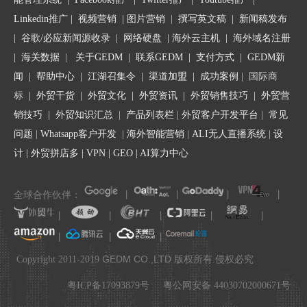
Linkedin推广
|
视频营销
|
图片营销
|
撰写英文稿
|
新闻稿发布
|
谷歌/必应新闻源收录
|
网络硬盘
|
海外云主机
|
海外域名注册
|
海关数据
|
关于GEDM
|
联系GEDM
|
支付方式
|
GEDM新
闻
|
帮助中心
|
江湖召集令
| 渠道加盟 |
成功案例
| 国际商
标
|
外贸干货
|
外贸文化
|
外贸资讯
|
外贸销售技巧
|
外贸营
第二步：设置加密信息；
销技巧
|
外贸知识汇总
|
产品列表栏
|
外贸客户开发平台
|
常见
问题
|
Whatsapp客户开发
|
海外智能营销
|
ALI无人直播系统
|
设
计
|
外贸拼店多
|
VPN
|
GEO
|
AI算力中心
全球合作伙伴：
丨
丨
丨
丨
丨
丨
丨
丨
丨
丨
丨
丨
.
GEDM CO.,LTD
Copyright 2011-2019
版权所有.侵权必究
粤ICP备17093879号
粤公网安备 44030702000671号