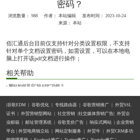
密码？
浏览数量：
988
作者： 本站编辑 发布时间： 2023-10-24
来源：
本站
["wechat","weibo","qzone","douban","email"]
佰汇通后台目前仅支持针对分类设置权限，不支持
针对单个文档设置密码，如需设置，可以在本地电
脑上打开该pdf文档进行操作；
相关帮助
操作步骤如下：
网站如何开启“轻APP”功能？
Facebook中GIF图的制作教程
第一步：在本地电脑上打开该PDF文档，点击保护
企业和公司为什么要建设响应式网站?
——文档加密；
|
谷歌EDM
|
谷歌优化
|
专线路由器
|
谷歌营销推广
|
外贸SSL
如何注册Twitter？
证书
|
外贸营销型网站
|
社交营销
|
社交媒体营销广告
|
外贸企
如何提高Google广告效果？
业邮箱
|
邮址管理系统
|
谷歌竞价广告
|
响应式网站
|
企业营销
平台
| 外贸电商独立站 |
网站定制服务
|
外贸牛
|
外贸CRM多功
能管理系统
|
Facebook推广
|
Twitter推广
|
Youtube推广
|