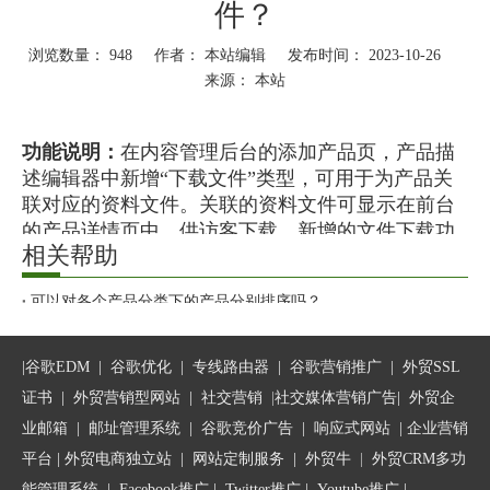
件？
浏览数量：
948
作者： 本站编辑 发布时间： 2023-10-26
来源：
本站
["wechat","weibo","qzone","douban","email"]
功能说明：
在内容管理后台的添加产品页，产品描
述编辑器中新增“下载文件”类型，可用于为产品关
联对应的资料文件。关联的资料文件可显示在前台
的产品详情页中，供访客下载。新增的文件下载功
相关帮助
能还支持多种访问权限控制，支持填写表单后下
载、登录会员后下载、输入密码后下载等，合理使
可以对各个产品分类下的产品分别排序吗？
用可提升产品资料文件的营销价值。
如何获取某个产品分类的网络访问地址？
如何修改某个产品分类的页面标题、页面关键词、页面描述？
|
谷歌EDM
|
谷歌优化
|
专线路由器
|
谷歌营销推广
|
外贸SSL
操作步骤：
如何在某一条产品页面上传视频？
证书
|
外贸营销型网站
|
社交营销
|
社交媒体营销广告
|
外贸企
步骤一：在内容管理后台——添加产品页——产品
如何在产品描述里添加属性参数？
描述编辑器中找到“添加按钮”；
业邮箱
|
邮址管理系统
|
谷歌竞价广告
|
响应式网站
|
企业营销
平台
| 外贸电商独立站 |
网站定制服务
|
外贸牛
|
外贸CRM多功
能管理系统
|
Facebook推广
|
Twitter推广
|
Youtube推广
|