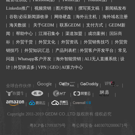
Linkedin推广
|
视频营销
|
图片营销
|
撰写英文稿
|
新闻稿发布
|
谷歌/必应新闻源收录
|
网络硬盘
|
海外云主机
|
海外域名注册
|
海关数据
|
关于GEDM
|
联系GEDM
|
支付方式
|
GEDM新
闻
|
帮助中心
|
江湖召集令
| 渠道加盟 |
成功案例
| 国际商
标
|
外贸干货
|
外贸文化
|
外贸资讯
|
外贸销售技巧
|
外贸营
销技巧
|
外贸知识汇总
|
产品列表栏
|
外贸客户开发平台
|
常见
问题
|
Whatsapp客户开发
|
海外智能营销
|
ALI无人直播系统
|
设
计
|
外贸拼店多
|
VPN
|
GEO
|
AI算力中心
全球合作伙伴：
丨
丨
丨
丨
丨
丨
丨
丨
丨
丨
丨
丨
.
GEDM CO.,LTD
Copyright 2011-2019
版权所有.侵权必究
粤ICP备17093879号
粤公网安备 44030702000671号
步骤二：在“添加产品描述”中填写“描述名称”，并
选择“下载文件”类型；