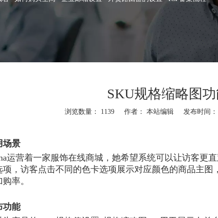
SKU规格缩略图
浏览数量：
1139
作者： 本站编辑 发布时间： 20
"weibo","qzone","douban","email"]
用场景
usha运营着一家服饰在线商城，她希望系统可以让访客更
U选项，访客点击不同的色卡选项展示对应颜色的商品主图
加购率。
布功能