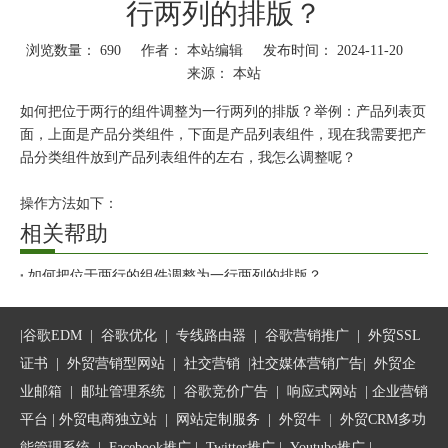
行两列的排版？
浏览数量：
690
作者： 本站编辑 发布时间： 2024-11-20
来源：
本站
["wechat","weibo","qzone","douban","email"]
如何把位于两行的组件调整为一行两列的排版？举例：产品列表页
面，上面是产品分类组件，下面是产品列表组件，现在我需要把产
品分类组件放到产品列表组件的左右，我怎么调整呢？
操作方法如下：
相关帮助
1、把鼠标放到产品分类组件上，左上角出现这个组件的名称“产品
分”，把鼠标放到组件名称上，按住鼠标左键，拖动到产品列表组
如何把位于两行的组件调整为一行两列的排版？
件的左侧，直到列表组件左侧出现一条黑色的竖线时松手
页面排版介绍
2、位置放好以后，把鼠标放到这两个组件的中间区域会出现一条
模块展开如何设置？
|
谷歌EDM
|
谷歌优化
|
专线路由器
|
谷歌营销推广
|
外贸SSL
黑色的竖线，可以根据需要按住鼠标左键，往左拖动或往右拖动来
如何调整手机端布局？
证书
|
外贸营销型网站
|
社交营销
|
社交媒体营销广告
|
外贸企
调整左右两个组件所占的宽度。
业邮箱
|
邮址管理系统
|
谷歌竞价广告
|
响应式网站
|
企业营销
调整好以后，单击右上角的保存、发布按钮，即可发布到网站前
平台
| 外贸电商独立站 |
网站定制服务
|
外贸牛
|
外贸CRM多功
台。
能管理系统
|
Facebook推广
|
Twitter推广
|
Youtube推广
|