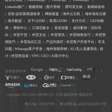
Linkedin推广
|
视频营销
|
图片营销
|
撰写英文稿
|
新闻稿发布
|
谷歌/必应新闻源收录
|
网络硬盘
|
海外云主机
|
海外域名注册
|
海关数据
|
关于GEDM
|
联系GEDM
|
支付方式
|
GEDM新
闻
|
帮助中心
|
江湖召集令
| 渠道加盟 |
成功案例
| 国际商
标
|
外贸干货
|
外贸文化
|
外贸资讯
|
外贸销售技巧
|
外贸营
销技巧
|
外贸知识汇总
|
产品列表栏
|
外贸客户开发平台
|
常见
问题
|
Whatsapp客户开发
|
海外智能营销
|
ALI无人直播系统
|
设
计
|
外贸拼店多
|
VPN
|
GEO
|
AI算力中心
全球合作伙伴：
丨
丨
丨
丨
丨
丨
丨
丨
丨
丨
丨
丨
.
GEDM CO.,LTD
Copyright 2011-2019
版权所有.侵权必究
粤ICP备17093879号
粤公网安备 44030702000671号