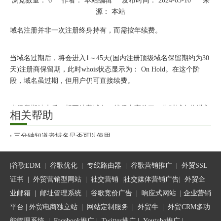
浏览数量：
6
作者： 本站编辑 发布时间： 2024-05-10 来
源：
本站
["wechat","weibo","qzone","douban","email"]
域名注册并非一次注册终身持有，而需按年续费。
当域名过期后，将会进入1～45天(国内注册顶级域名保留期约为30
天)注册商保留期，此时whois状态显示为： On Hold。在这个阶
段，域名虽过期，但用户仍可直接续费。
当保留期结束后，想要续费域名，就得出高价了。此时域名将进入
相关帮助
30-60天内的高价赎回期，whois状态显示为RGP，用户想重新获得
域名，就要重金赎回。且不同域名赎回金额有所不同，有的赎回金
三分钟知道老域名是否可以使用
高达上千元。
如何在万网和DNSPod做“注册账号、域名转入、实名认证、解析、企业邮箱解析”等相关操作？
不少用户认为，域名赎金的高低全由注册商做主，甚至觉得这是注
如何使用域名助手自助绑定网站域名或换绑域名、增加域名？
|
谷歌EDM
|
谷歌优化
|
专线路由器
|
谷歌营销推广
|
外贸SSL
册商黑心之作。其实不然。
什么是域名高价赎回期？
证书
|
外贸营销型网站
|
社交营销
|
社交媒体营销广告
|
外贸企
早在2003年1月1日，国际域名注册局VERISIGN就对全球注册商实
行新的续费规定：“如域名并未在正常期间内续费，则将被搁置在
业邮箱
|
邮址管理系统
|
谷歌竞价广告
|
响应式网站
|
企业营销
注册局，注册局对该域名保留30天赎回期，期间，任何人都可通过
平台
| 外贸电商独立站 |
网站定制服务
|
外贸牛
|
外贸CRM多功
原注册商向注册局交纳相关费用以获取该域名所有权。”
能管理系统
|
Facebook推广
|
Twitter推广
|
Youtube推广
|