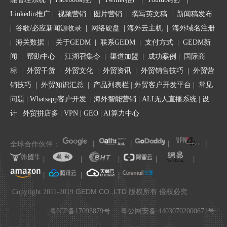
Linkedin推广
|
视频营销
|
图片营销
|
撰写英文稿
|
新闻稿发布
不同域名后缀的赎回期不相同，各类域名的详细赎回期如下：
|
谷歌/必应新闻源收录
|
网络硬盘
|
海外云主机
|
海外域名注册
CNNIC注册局域名（包含“.cn”、“.中国”、“.公司”、“.网络”等）会
|
海关数据
|
关于GEDM
|
联系GEDM
|
支付方式
|
GEDM新
进入14天的赎回期。过了赎回期，域名将直接向公众重新开放注
闻
|
帮助中心
|
江湖召集令
| 渠道加盟 |
成功案例
| 国际商
册。（说明： “.cn”包含“.com.cn”、“.gov.cn”等二级域名。“.gov.cn”
标
|
外贸干货
|
外贸文化
|
外贸资讯
|
外贸销售技巧
|
外贸营
有非常严格的注册主体要求，但属于“.cn”域名，赎回期规则也和
“.cn”域名相同。）
销技巧
|
外贸知识汇总
|
产品列表栏
|
外贸客户开发平台
|
常见
其他顶级域名（包含“.com”、“.net”、“.biz”、“.cc”、“.tv”、“.org”、
问题
|
Whatsapp客户开发
|
海外智能营销
|
ALI无人直播系统
|
设
“.me”、“.so”、“.tel”、“.mobi”、“.asia”、“.name”、“.info”等）会进
计
|
外贸拼店多
|
VPN
|
GEO
|
AI算力中心
入29天的赎回期。
全球合作伙伴：
丨
丨
丨
丨
阿里云账号下的国际域名错过了赎回期，会进入5天的等待删除
丨
丨
丨
丨
丨
期。在等待删除期间，不能对域名进行续费和赎回，只能等待被删
除。过了5天等待删除期，域名将直接向公众重新开放注册，实际
丨
丨
丨
.
完成删除且可以注册域名的时间，视注册局系统执行情况而定。
GEDM CO.,LTD
Copyright 2011-2019
版权所有.侵权必究
粤ICP备17093879号
粤公网安备 44030702000671号
所以请及时关注域名到期时间，避免造成域名到期过久而无法续注
的情况出现。