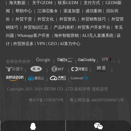
|
海关数据
|
关于GEDM
|
联系GEDM
|
支付方式
|
GEDM新
闻
|
帮助中心
|
江湖召集令
| 渠道加盟 |
成功案例
| 国际商
标
|
外贸干货
|
外贸文化
|
外贸资讯
|
外贸销售技巧
|
外贸营
销技巧
|
外贸知识汇总
|
产品列表栏
|
外贸客户开发平台
|
常见
问题
|
Whatsapp客户开发
|
海外智能营销
|
ALI无人直播系统
|
设
计
|
外贸拼店多
|
VPN
|
GEO
|
AI算力中心
全球合作伙伴：
丨
丨
丨
丨
丨
丨
丨
丨
丨
丨
丨
丨
.
GEDM CO.,LTD
Copyright 2011-2019
版权所有.侵权必究
粤ICP备17093879号
粤公网安备 44030702000671号
136053961