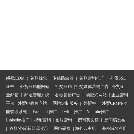
|
谷歌EDM
|
谷歌优化
|
专线路由器
|
谷歌营销推广
|
外贸SSL
证书
|
外贸营销型网站
|
社交营销
|
社交媒体营销广告
|
外贸企
业邮箱
|
邮址管理系统
|
谷歌竞价广告
|
响应式网站
|
企业营销
平台
| 外贸电商独立站 |
网站定制服务
|
外贸牛
|
外贸CRM多功
能管理系统
|
Facebook推广
|
Twitter推广
|
Youtube推广
|
Linkedin推广
|
视频营销
|
图片营销
|
撰写英文稿
|
新闻稿发布
|
谷歌/必应新闻源收录
|
网络硬盘
|
海外云主机
|
海外域名注册